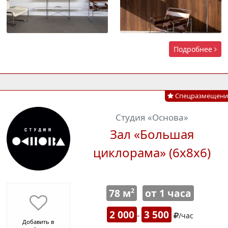
Подробнее
Спецразмещени
Студия «Основа»
Зал «Большая
циклорама» (6х8х6)
78 м
от 1 часа
2
2 000
3 500
-
/час
Добавить в