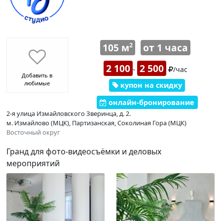
105 м
от 1 часа
2
2 100
2 500
-
/час
Добавить в
любимые
купон на скидку
онлайн-бронирование
2-я улица Измайловского Зверинца, д. 2.
м. Измайлово (МЦК), Партизанская, Соколиная Гора (МЦК)
Восточный округ
Гранд для фото-видеосъёмки и деловых
мероприятий