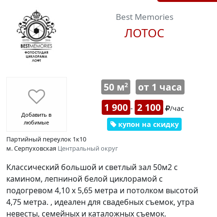
Best Memories
ЛОТОС
50 м
от 1 часа
2
1 900
2 100
-
/час
Добавить в
любимые
купон на скидку
Партийный переулок 1к10
м. Серпуховская
Центральный округ
Классический большой и светлый зал 50м2 с
камином, лепниной белой циклорамой с
подогревом 4,10 x 5,65 метра и потолком высотой
4,75 метра. , идеален для свадебных съемок, утра
невесты, семейных и каталожных съемок.