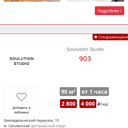
Подробнее
Спецразмещени
Soulution Studio
903
90 м
от 1 часа
2
2 800
4 000
-
/час
Добавить в
любимые
Земледельческий переулок, 15
м. Смоленская
Центральный округ