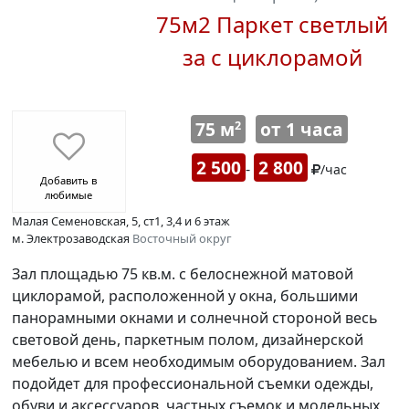
75м2 Паркет светлый
за с циклорамой
75 м
от 1 часа
2
2 500
2 800
-
/час
Добавить в
любимые
Малая Семеновская, 5, ст1, 3,4 и 6 этаж
м. Электрозаводская
Восточный округ
Зал площадью 75 кв.м. с белоснежной матовой
циклорамой, расположенной у окна, большими
панорамными окнами и солнечной стороной весь
световой день, паркетным полом, дизайнерской
мебелью и всем необходимым оборудованием. Зал
подойдет для профессиональной съемки одежды,
обуви и аксессуаров, частных съемок и модельных