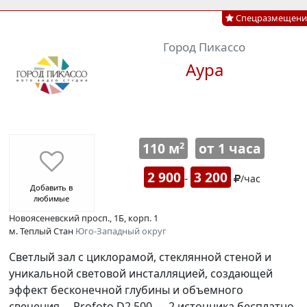
Спецразмещени
Город Пикассо
Аура
110 м
от 1 часа
2
2 900
3 200
-
/час
Добавить в
любимые
Новоясеневский просп., 1Б, корп. 1
м. Теплый Стан
Юго-Западный округ
Светлый зал с циклорамой, стеклянной стеной и
уникальной световой инсталляцией, создающей
эффект бесконечной глубины и объемного
свечения. Profoto D2 500 — 2 источника бесплатно