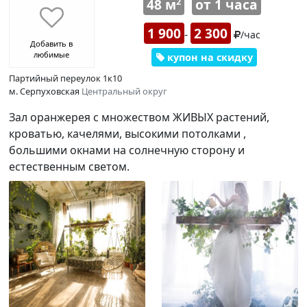
48 м
от 1 часа
2
1 900
2 300
-
/час
Добавить в
любимые
купон на скидку
Партийный переулок 1к10
м. Серпуховская
Центральный округ
Зал оранжерея с множеством ЖИВЫХ растений,
кроватью, качелями, высокими потолками ,
большими окнами на солнечную сторону и
естественным светом.