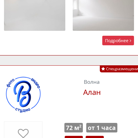
Подробнее
Спецразмещени
Волна
Алан
72 м
от 1 часа
2