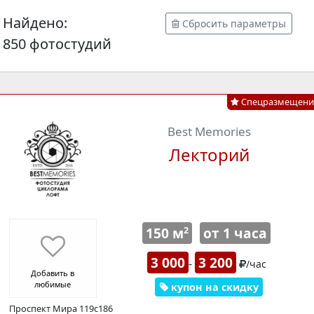
Найдено:
Сбросить параметры
850 фотостудий
Спецразмещени
Best Memories
Лекторий
150 м
от 1 часа
2
3 000
3 200
-
/час
Добавить в
любимые
купон на скидку
Проспект Мира 119с186