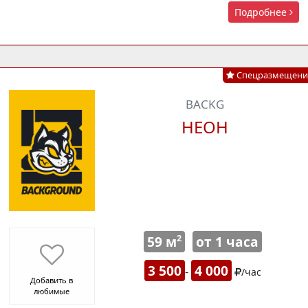
Подробнее
Спецразмещени
BACKG
НЕОН
59 м
от 1 часа
2
3 500
4 000
-
/час
Добавить в
любимые