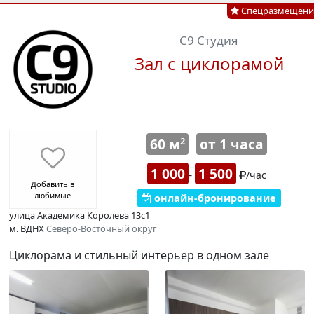
Спецразмещени
С9 Студия
Зал с циклорамой
60 м
от 1 часа
2
1 000
1 500
-
/час
Добавить в
любимые
онлайн-бронирование
улица Академика Королева 13с1
м. ВДНХ
Северо-Восточный округ
Циклорама и стильный интерьер в одном зале