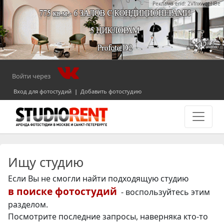
Реклама erid: 2VfnxwqpHBe
Войти через
Вход для фотостудий
|
Добавить фотостудию
Ищу студию
Если Вы не смогли найти подходящую студию
в поиске фотостудий
- воспользуйтесь этим
разделом.
Посмотрите последние запросы, наверняка
кто-то