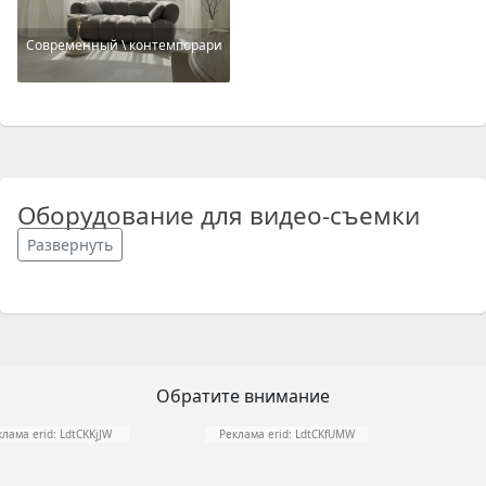
Современный \ контемпорари
Оборудование для видео-съемки
Развернуть
Обратите внимание
клама erid: LdtCKKjJW
Реклама erid: LdtCKfUMW