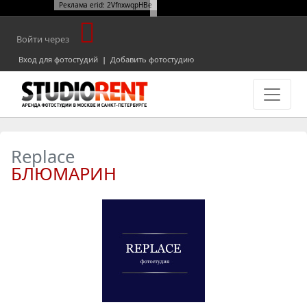
Реклама erid: 2VfnxwqpHBe
Войти через
Вход для фотостудий
|
Добавить фотостудию
Replace
БЛЮМАРИН