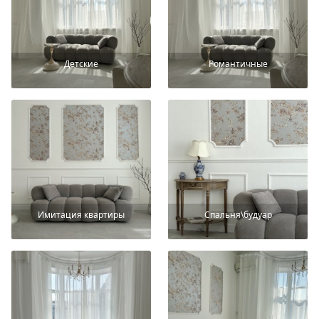
Детские
Романтичные
Имитация квартиры
Спальня\будуар