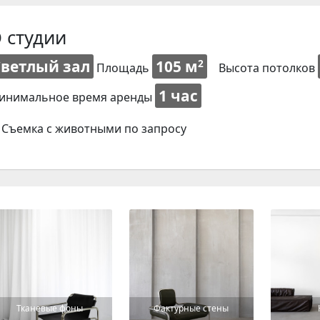
 студии
Светлый зал
105 м
2
Площадь
Высота потолков
1 час
инимальное время аренды
Съемка с животными по запросу
Тканевые фоны
Фактурные стены