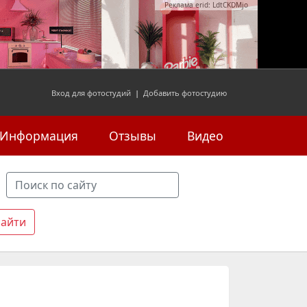
Реклама erid: LdtCKDMjo
Вход для фотостудий
|
Добавить фотостудию
Информация
Отзывы
Видео