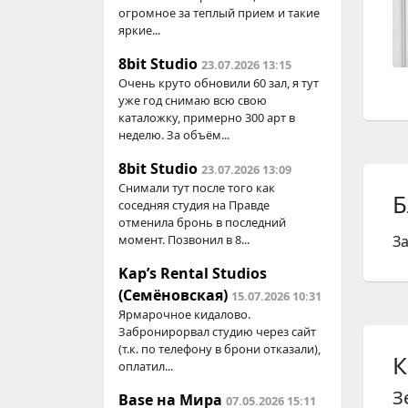
огромное за теплый прием и такие
яркие...
8bit Studio
23.07.2026 13:15
Очень круто обновили 60 зал, я тут
уже год снимаю всю свою
каталожку, примерно 300 арт в
неделю. За объём...
8bit Studio
23.07.2026 13:09
Снимали тут после того как
Б
соседняя студия на Правде
отменила бронь в последний
момент. Позвонил в 8...
З
Kap’s Rental Studios
(Семёновская)
15.07.2026 10:31
Ярмарочное кидалово.
Забронирорвал студию через сайт
(т.к. по телефону в брони отказали),
К
оплатил...
З
Base на Мира
07.05.2026 15:11