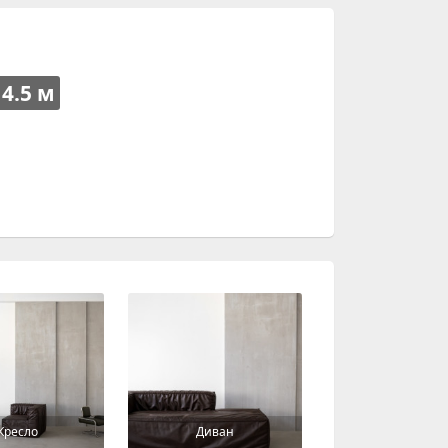
4.5 м
Кресло
Диван