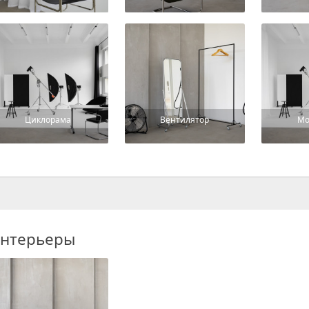
Циклорама
Вентилятор
Мо
нтерьеры