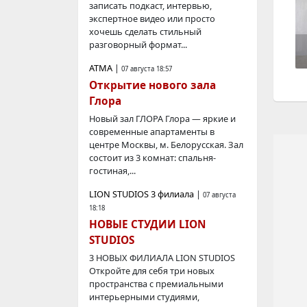
записать подкаст, интервью,
экспертное видео или просто
хочешь сделать стильный
разговорный формат...
АТМА
|
07 августа 18:57
Открытие нового зала
Глора
Новый зал ГЛОРА Глора — яркие и
современные апартаменты в
центре Москвы, м. Белорусская. Зал
состоит из 3 комнат: спальня-
гостиная,...
LION STUDIOS 3 филиала
|
07 августа
18:18
НОВЫЕ СТУДИИ LION
STUDIOS
3 НОВЫХ ФИЛИАЛА LION STUDIOS
Откройте для себя три новых
пространства с премиальными
интерьерными студиями,