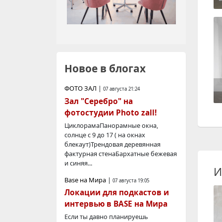
Новое в блогах
ФОТО ЗАЛ
|
07 августа 21:24
Зал "Серебро" на
фотостудии Photo zall!
ЦиклорамаПанорамные окна,
солнце с 9 до 17 ( на окнах
блекаут)Трендовая деревянная
фактурная стенаБархатные бежевая
и синяя...
И
Base на Мира
|
07 августа 19:05
Локации для подкастов и
интервью в BASE на Мира
Если ты давно планируешь