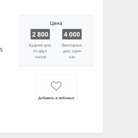
Цена
2 800
4 000
Будние дни,
Выходные
15
от двух
дни, один
часов
час
Добавить в любимые