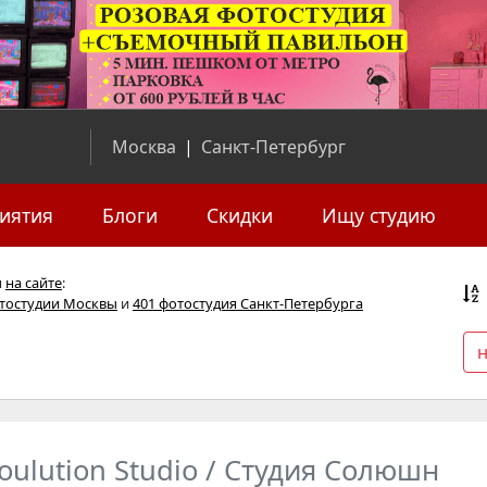
Москва
|
Санкт-Петербург
иятия
Блоги
Скидки
Ищу студию
я
на сайте
:
отостудии Москвы
и
401 фотостудия Санкт-Петербурга
oulution Studio / Студия Солюшн