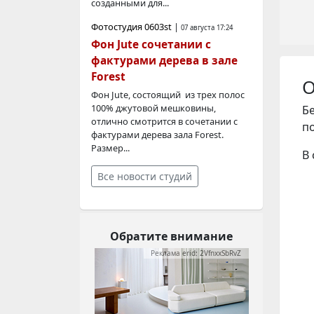
созданными для...
Фотостудия 0603st
|
07 августа 17:24
Фон Jute сочетании с
фактурами дерева в зале
Forest
О
Фон Jute, состоящий из трех полос
100% джутовой мешковины,
Бе
отлично смотрится в сочетании с
по
фактурами дерева зала Forest.
Размер...
В
Все новости студий
Обратите внимание
Реклама erid: 2VfnxxSbRvZ