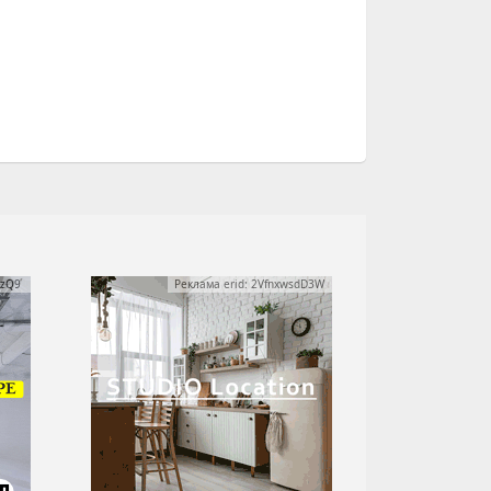
yzQ9
Реклама erid: 2VfnxwsdD3W