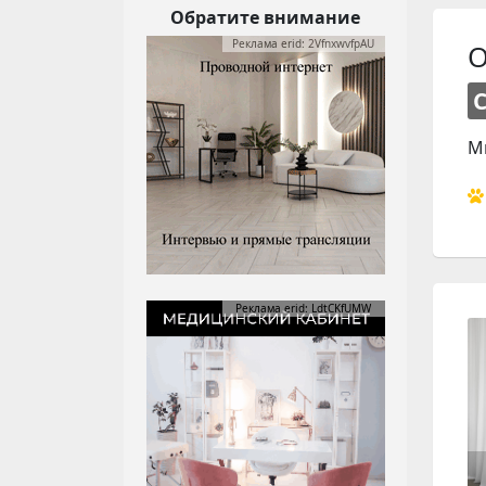
Обратите внимание
Реклама erid: 2VfnxwvfpAU
О
М
Реклама erid: LdtCKfUMW