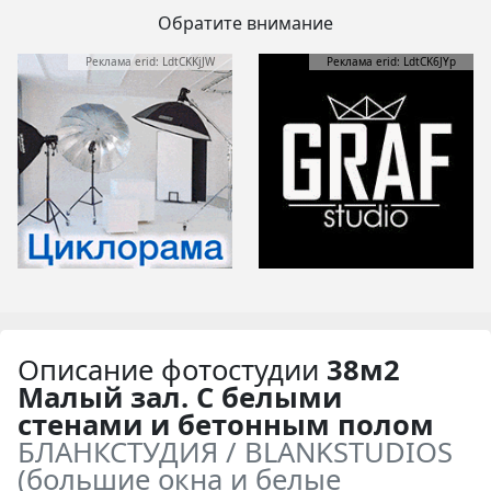
Обратите внимание
Реклама erid: LdtCKKjJW
Реклама erid: LdtCK6JYp
Описание фотостудии
38м2
Малый зал. С белыми
стенами и бетонным полом
БЛАНКСТУДИЯ / BLANKSTUDIOS
(большие окна и белые