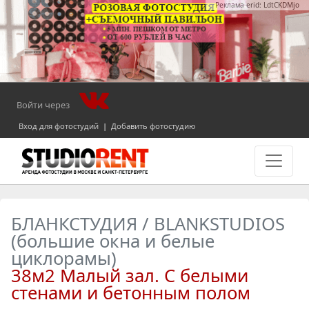
Реклама erid: LdtCKDMjo
Войти через
Вход для фотостудий
|
Добавить фотостудию
БЛАНКСТУДИЯ / BLANKSTUDIOS
(большие окна и белые
циклорамы)
38м2 Малый зал. С белыми
стенами и бетонным полом