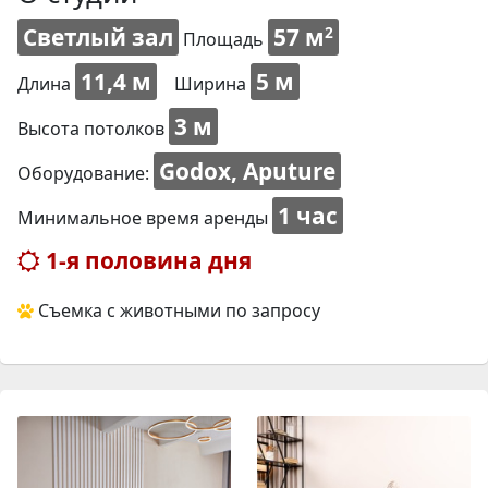
Светлый зал
57 м
2
Площадь
11,4 м
5 м
Длина
Ширина
3 м
Высота потолков
Godox, Aputure
Оборудование:
1 час
Минимальное время аренды
1-я половина дня
Съемка с животными по запросу