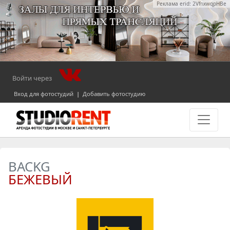
Реклама erid: 2VfnxwqpHBe
Войти через
Вход для фотостудий
|
Добавить фотостудию
BACKG
БЕЖЕВЫЙ