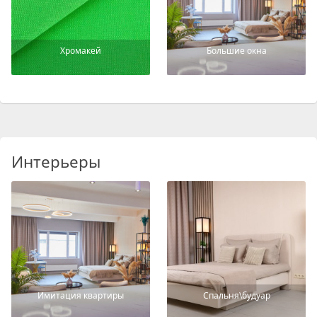
Хромакей
Большие окна
Интерьеры
Имитация квартиры
Спальня\будуар