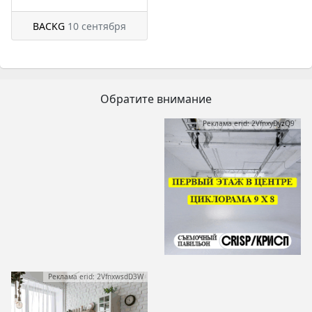
BACKG
10 сентября
Обратите внимание
Реклама erid: 2VfnxyDyzQ9
Реклама erid: 2VfnxwsdD3W