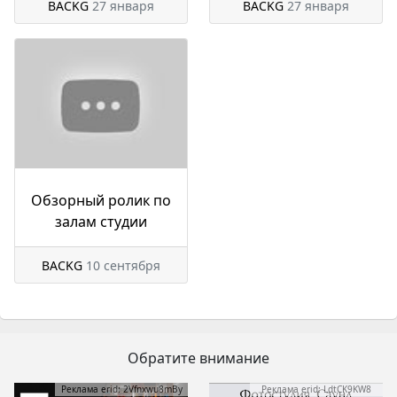
BACKG
27 января
BACKG
27 января
Обзорный ролик по
залам студии
BACKG
10 сентября
Обратите внимание
Реклама erid: 2Vfnxwu8mBy
Реклама erid: LdtCK9KW8