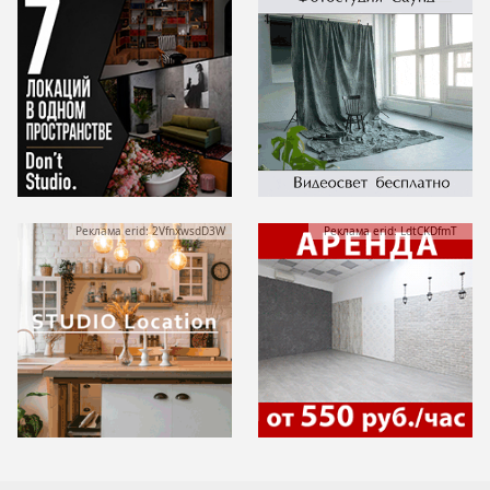
Реклама erid: 2VfnxwsdD3W
Реклама erid: LdtCKDfmT