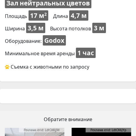
Зал нейтральных цветов
17 м
4,7 м
2
Площадь
Длина
3,5 м
3 м
Ширина
Высота потолков
Godox
Оборудование:
1 час
Минимальное время аренды
Съемка с животными по запросу
Обратите внимание
Реклама erid: LdtCKKjJW
Реклама erid: LdtCK6JYp