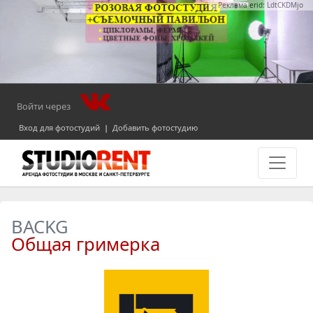
Реклама erid: LdtCKDMjo
Войти через
Вход для фотостудий
|
Добавить фотостудию
BACKG
Общая гримерка