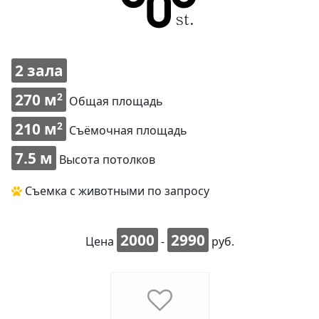
2 зала
270 м
2
Общая площадь
210 м
2
Съёмочная площадь
7.5 м
Высота потолков
Съемка с животными по запросу
2000
2990
Цена
-
руб.