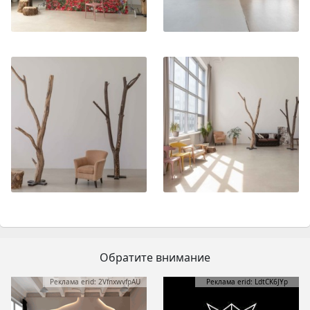
Обратите внимание
Реклама erid: 2VfnxwvfpAU
Реклама erid: LdtCK6JYp