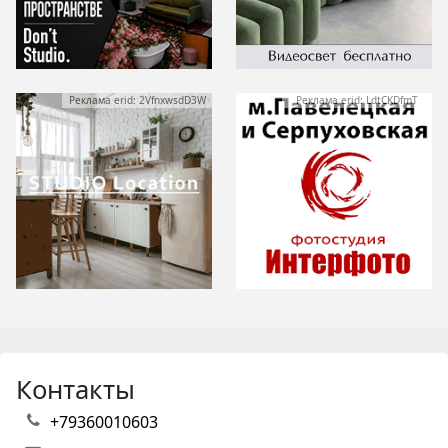
Реклама erid: 2VfnxwsdD3W
Реклама erid: LdtCKDfmT
Контакты
+79360010603