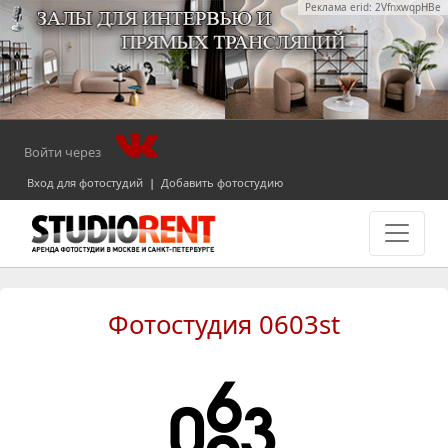
Реклама erid: 2VfnxwqpHBe
Войти через
Вход для фотостудий
|
Добавить фотостудию
Фотостудия 0603st