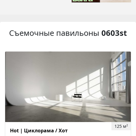
Съемочные павильоны
0603st
125 м
2
Hot | Циклорама / Хот