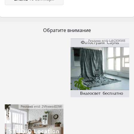
Обратите внимание
Реклама erid: LdtCK9KW8
Реклама erid: 2VfnxwsdD3W