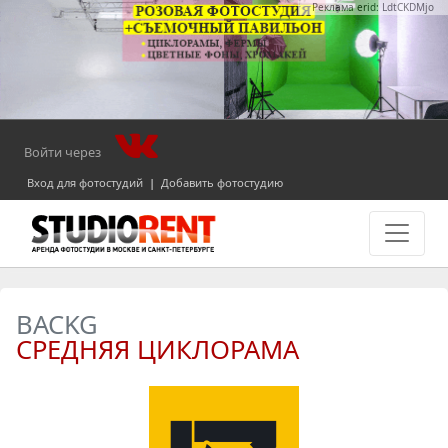
Реклама erid: LdtCKDMjo
Войти через
Вход для фотостудий
|
Добавить фотостудию
BACKG
СРЕДНЯЯ ЦИКЛОРАМА