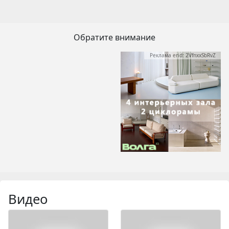
Обратите внимание
Реклама erid: 2VfnxxSbRvZ
Видео