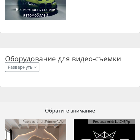
Возможность съемки
автомобилей
Оборудование для видео-съемки
Развернуть
Обратите внимание
Реклама erid: 2VfnxwvfpAU
Реклама erid: LdtCK6JYp