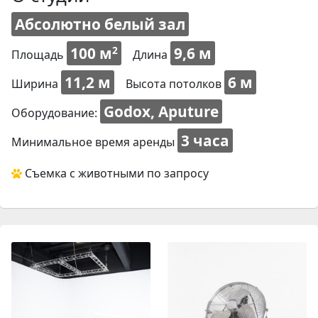
Абсолютно белый зал
100 м
9,6 м
2
Площадь
Длина
11,2 м
6 м
Ширина
Высота потолков
Godox, Aputure
Оборудование:
3 часа
Минимальное время аренды
Съемка с животными по запросу