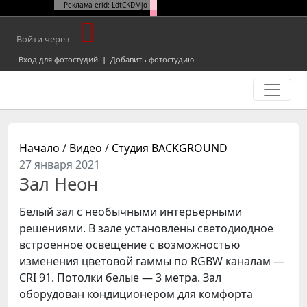
Реклама erid: LdtCKDMjo
Войти через
Вход для фотостудий
|
Добавить фотостудию
Начало
/
Видео
/
Студия BACKGROUND
27 января 2021
Зал Неон
Белый зал с необычными интерьерными
решениями. В зале установлены светодиодное
встроенное освещение с возможностью
изменения цветовой гаммы по RGBW каналам —
CRI 91. Потолки белые — 3 метра. Зал
оборудован кондиционером для комфорта