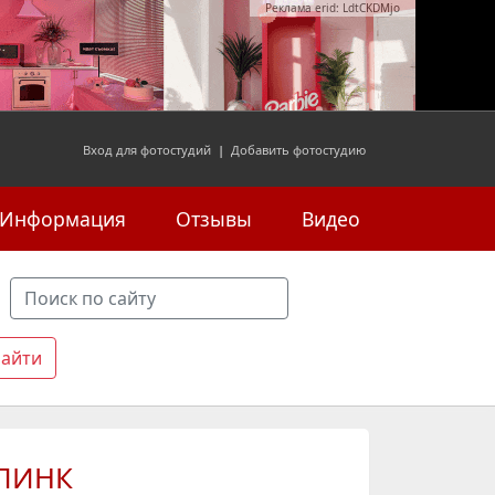
Реклама erid: LdtCKDMjo
Вход для фотостудий
|
Добавить фотостудию
Информация
Отзывы
Видео
 ПИНК