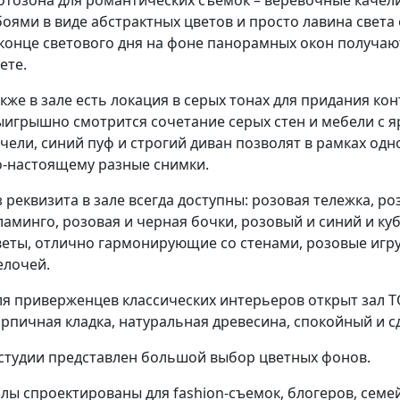
боями в виде абстрактных цветов и просто лавина света
 конце светового дня на фоне панорамных окон получаю
ете.
кже в зале есть локация в серых тонах для придания ко
ыигрышно смотрится сочетание серых стен и мебели с я
чели, синий пуф и строгий диван позволят в рамках од
о-настоящему
разные снимки.
 реквизита в зале всегда доступны: розовая тележка, р
аминго, розовая и черная бочки, розовый и синий и куб
веты, отлично гармонирующие со стенами, розовые игр
елочей.
ля приверженцев классических интерьеров открыт зал 
ирпичная кладка, натуральная древесина, спокойный и 
 студии представлен большой выбор цветных фонов.
алы спроектированы для
fashion-съемок,
блогеров, семе