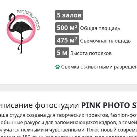
5 залов
500 м
2
Общая площадь
475 м
2
Съёмочная площадь
5 м
Высота потолков
Съемка с животными разреше
писание фотостудии
PINK PHOTO 
аша студия создана для творческих проектов,
fashion-фо
еобычные ракурсы для запоминающихся кадров, а семе
олучатся нежными и чувственными. Плюс новый совре
ощадью 180 кв. м- это отдельное закрытое пространств