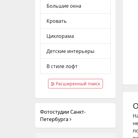
Большие окна
Кровать
Циклорама
Детские интерьеры
В стиле лофт
Расширенный поиск
О
Фотостудии Санкт-
Н
Петербурга
н
п
пл