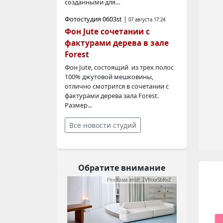
созданными для...
Фотостудия 0603st
|
07 августа 17:24
Фон Jute сочетании с
фактурами дерева в зале
Forest
Фон Jute, состоящий из трех полос
100% джутовой мешковины,
отлично смотрится в сочетании с
фактурами дерева зала Forest.
Размер...
Все новости студий
Обратите внимание
Реклама erid: 2VfnxxSbRvZ