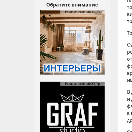
Обратите внимание
т
Реклама erid: LdtCKKjJW
в
т
Т
Од
р
о
ф
в
и
Реклама erid: LdtCK6JYp
В
и
фл
в
д
Ф