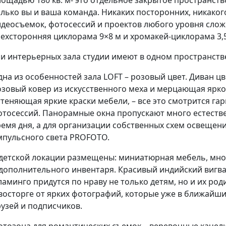
олько вы и ваша команда. Никаких посторонних, никаког
идеосъемок, фотосессий и проектов любого уровня слож
рехсторонняя циклорама 9×8
м и хромакей-циклорама
3,
ри интерьерных зала студии имеют в одном пространств
на из особенностей зала LOFT – розовый цвет. Диван ц
озовый ковер из искусственного меха и мерцающая
ярко
ттеняющая яркие краски мебели, – все это смотрится га
отосессий. Панорамные окна пропускают много естестве
ремя дня, а для организации собственных схем освещени
мпульсного света PROFOTO.
 детской локации размещены: миниатюрная мебель, мно
 дополнительного инвентаря. Красивый индийский вигва
аминго придутся по нраву не только детям, но и их род
 восторге от ярких фотографий, которые уже в ближайши
рузей и подписчиков.
отозона для романтических съемок – веревочные качели