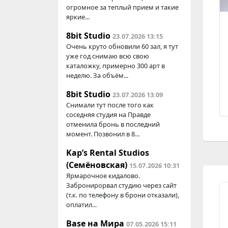
огромное за теплый прием и такие
яркие...
8bit Studio
23.07.2026 13:15
Очень круто обновили 60 зал, я тут
уже год снимаю всю свою
каталожку, примерно 300 арт в
неделю. За объём...
8bit Studio
23.07.2026 13:09
Снимали тут после того как
соседняя студия на Правде
отменила бронь в последний
момент. Позвонил в 8...
Kap’s Rental Studios
(Семёновская)
15.07.2026 10:31
Ярмарочное кидалово.
Забронирорвал студию через сайт
(т.к. по телефону в брони отказали),
оплатил...
Base на Мира
07.05.2026 15:11