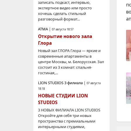
записать подкаст, интервью,
п
экспертное видео или просто
в
хочешь сделать стильный
а
разговорный формат...
АТМА
|
07 августа 18:57
Открытие нового зала
Глора
Новый зал ГЛОРА Глора — яркие и
современные апартаменты в
центре Москвы, м. Белорусская. Зал
состоит из 3 комнат: спальня-
гостиная,...
LION STUDIOS 3 филиала
|
07 августа
18:18
НОВЫЕ СТУДИИ LION
STUDIOS
3 НОВЫХ ФИЛИАЛА LION STUDIOS
Откройте для себя три новых
пространства с премиальными
интерьерными студиями,