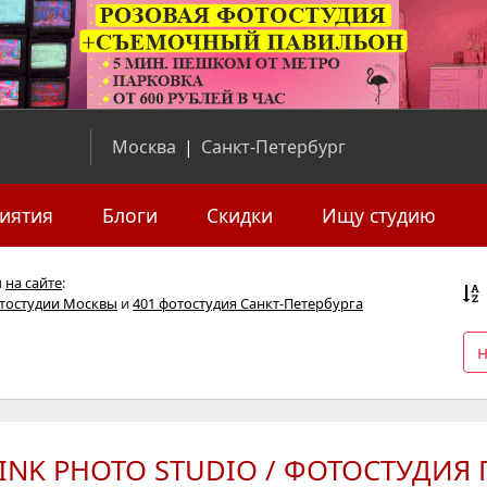
Москва
|
Санкт-Петербург
иятия
Блоги
Скидки
Ищу студию
я
на сайте
:
отостудии Москвы
и
401 фотостудия Санкт-Петербурга
INK PHOTO STUDIO / ФОТОСТУДИЯ