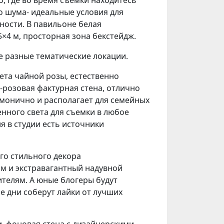
о шума- идеальные условия для
ности. В павильоне белая
5×4 м, просторная зона бекстейдж.
е разные тематические локации.
вета чайной розы, естественно
-розовая
фактурная стена, отлично
рмонично и располагает для семейных
нного света для съемки в любое
я в студии есть источники
го стильного декора
м и экстравагантный надувной
ителям. А юные блогеры будут
е дни соберут лайки от лучших
, фоновая стена с дизайнерскими