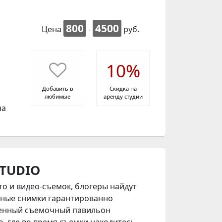
800
4500
Цена
-
руб.
10%
Добавить в
Скидка на
любимые
аренду студии
на
STUDIO
то
и видео-съемок,
блогеры найдут
йные снимки гарантированно
менный съемочный павильон
о, где во время съемки находитесь