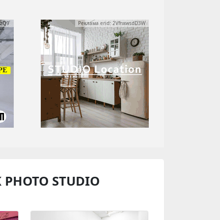
yzQ9
Реклама erid: 2VfnxwsdD3W
K PHOTO STUDIO