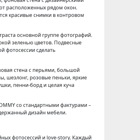
 от расположенных рядом окон.
тся красивые снимки в контровом
нтраста основной группе фотографий.
ркой зеленью цветов. Подвесные
ной фотосессии сделать
озовая стена с перьями, большой
ы, шезлонг, розовые пеньки, яркие
ушки,
пенни-борд
и целая куча
TOMMY со стандартными фактурами –
сдержанный дизайн мебели.
йных фотосессий
и love-story.
Каждый