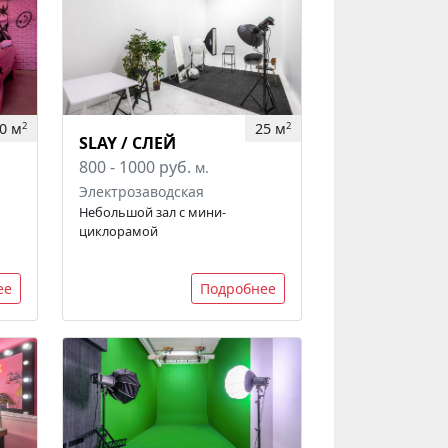
0 м
25 м
2
2
SLAY / СЛЕЙ
800 - 1000 руб.
м.
Электрозаводская
Небольшой зал с мини-
циклорамой
ее
Подробнее