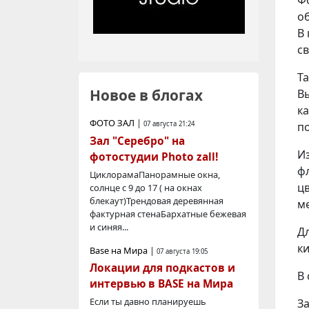
о
В
св
Та
Новое в блогах
В
ка
ФОТО ЗАЛ
|
п
07 августа 21:24
Зал "Серебро" на
Из
фотостудии Photo zall!
фл
ЦиклорамаПанорамные окна,
ц
солнце с 9 до 17 ( на окнах
блекаут)Трендовая деревянная
м
фактурная стенаБархатные бежевая
и синяя...
Д
к
Base на Мира
|
07 августа 19:05
Локации для подкастов и
В
интервью в BASE на Мира
Если ты давно планируешь
З