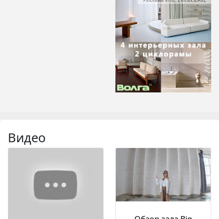
Реклама erid: 2VfnxxSbRvZ
Видео