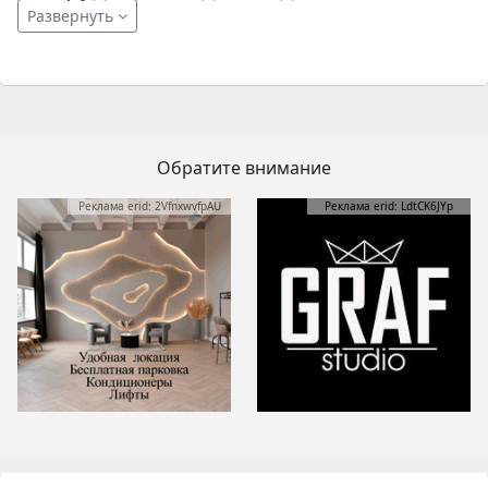
Развернуть
Обратите внимание
Реклама erid: 2VfnxwvfpAU
Реклама erid: LdtCK6JYp