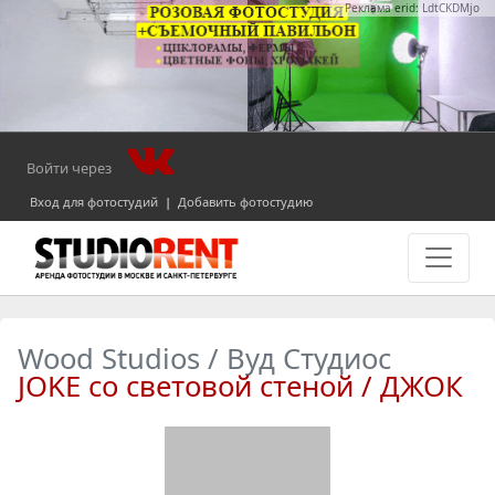
Реклама erid: LdtCKDMjo
Войти через
Вход для фотостудий
|
Добавить фотостудию
Wood Studios / Вуд Студиос
JOKE со световой стеной / ДЖОК