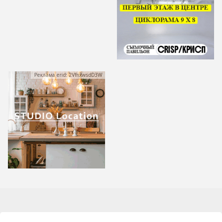
Реклама erid: 2VfnxwsdD3W