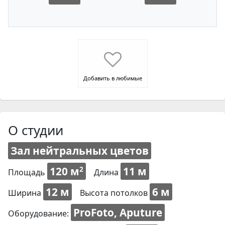
Добавить в любимые
О студии
Зал нейтральных цветов
120 м
11 м
2
Площадь
Длина
12 м
6 м
Ширина
Высота потолков
ProFoto, Aputure
Оборудование: