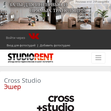
Реклама erid: 2VfnxwqpHBe
Войти через
Вход для фотостудий
|
Добавить фотостудию
Cross Studio
Эшер