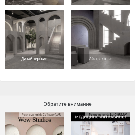
Дизайнерские
Абстрактные
Обратите внимание
Реклама erid: 2VfnxwvfpAU
Реклама erid: LdtCKfUMW