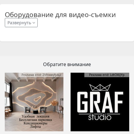
Оборудование для видео-съемки
Развернуть
Обратите внимание
Реклама erid: 2VfnxwvfpAU
Реклама erid: LdtCK6JYp