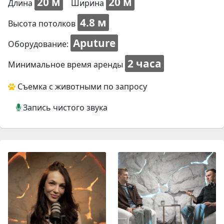
20 м
20 м
Длина
Ширина
4.8 м
Высота потолков
Aputure
Оборудование:
2 часа
Минимальное время аренды
Съемка с животными по запросу
Запись чистого звука