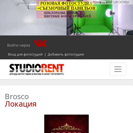
Реклама erid: LdtCKDMjo
Войти через
Вход для фотостудий
|
Добавить фотостудию
Brosco
Локация