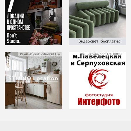
Реклама erid: 2VfnxwsdD3W
Реклама erid: LdtCKDfmT