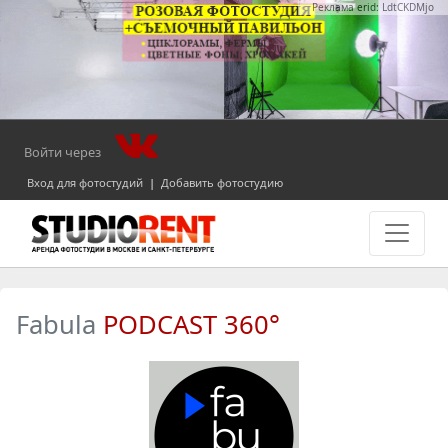
Реклама erid: LdtCKDMjo
Войти через
Вход для фотостудий
|
Добавить фотостудию
Fabula
PODCAST 360°