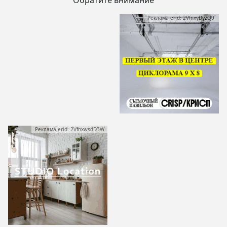
Обратите внимание
Реклама erid: 2VfnxyDyzQ9
Реклама erid: 2VfnxwsdD3W