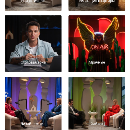
Романтичные
Имитация квартиры
Столовая зона
Мрачные
Дизайнерские
Хайтек