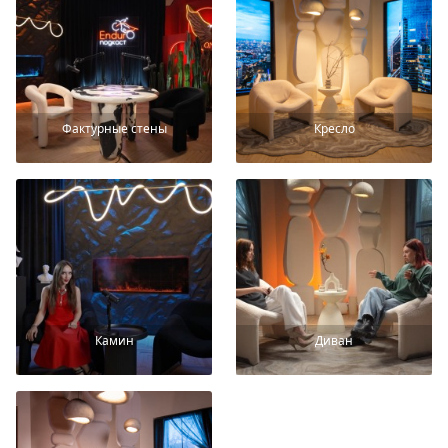
Фактурные стены
Кресло
Камин
Диван