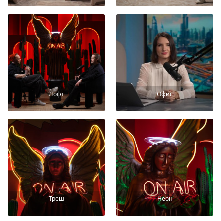
Лофт
Офис
Треш
Неон