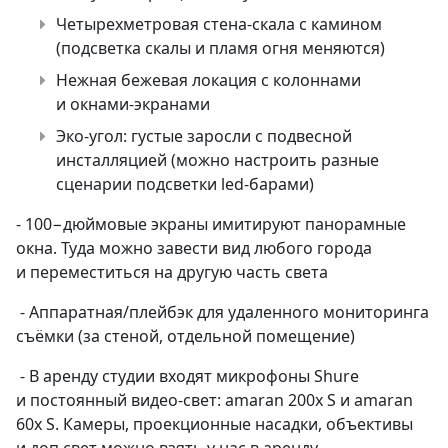
Четырехметровая
стена-скала
с камином
(подсветка скалы и пламя огня меняются)
Нежная бежевая локация с колоннами
и окнами-экранами
Эко-угол:
густые заросли с подвесной
инсталляцией (можно настроить разные
сценарии подсветки led-барами)
⁃ 100−дюймовые экраны имитируют панорамные
окна. Туда можно завести вид любого города
и переместиться на другую часть света
- Аппаратная/плейбэк для удаленного мониторинга
съёмки (за стеной, отдельной помещение)
- В аренду студии входят микрофоны Shure
и постоянный
видео-свет:
amaran 200x S и amaran
60x S. Камеры, проекционные насадки, объективы
и доп свет можно взять у нас в аренду