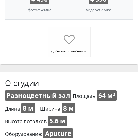
фотосъёмка
видеосъёмка
Добавить в любимые
О студии
Разноцветный зал
64 м
2
Площадь
8 м
8 м
Длина
Ширина
5.6 м
Высота потолков
Aputure
Оборудование: