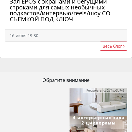
Зал EPOS с экранами и бегущими
строками для самых необычных
подкастов/интервью/reels/шоу СО
СЪЁМКОЙ ПОД КЛЮЧ
16 июля 19:30
Весь блог
Обратите внимание
Реклама erid: 2VfnxxSbRvZ