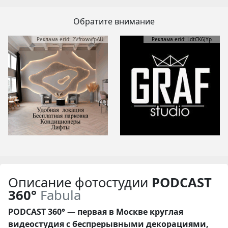
Обратите внимание
Реклама erid: 2VfnxwvfpAU
Реклама erid: LdtCK6JYp
Описание фотостудии
PODCAST
360°
Fabula
PODCAST 360° — первая в Москве круглая
видеостудия с беспрерывными декорациями,