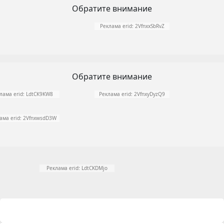
Обратите внимание
Реклама erid: 2VfnxxSbRvZ
Обратите внимание
лама erid: LdtCK9KW8
Реклама erid: 2VfnxyDyzQ9
ама erid: 2VfnxwsdD3W
Реклама erid: LdtCKDMjo