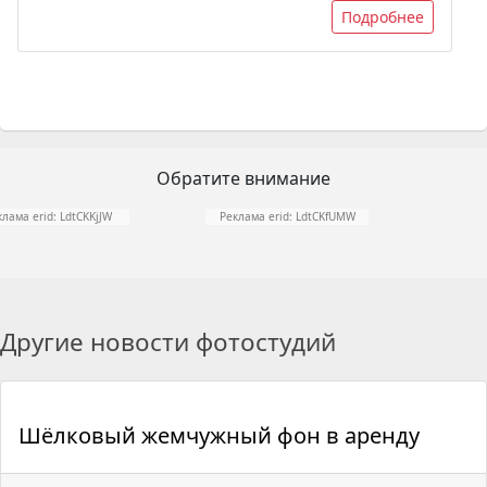
Подробнее
Обратите внимание
клама erid: LdtCKKjJW
Реклама erid: LdtCKfUMW
Другие новости фотостудий
Шёлковый жемчужный фон в аренду