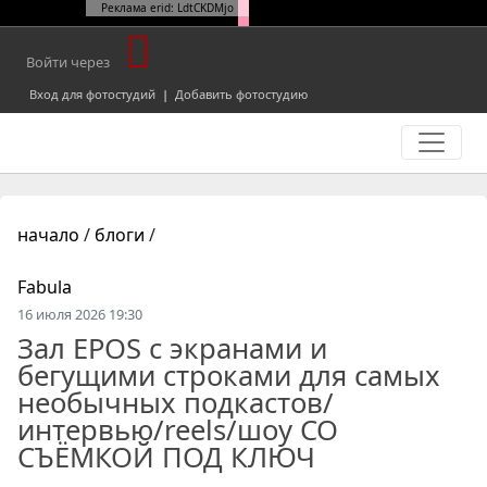
Реклама erid: LdtCKDMjo
Войти через
Вход для фотостудий
|
Добавить фотостудию
начало
/
блоги
/
Fabula
16 июля 2026 19:30
Зал EPOS с экранами и
бегущими строками для самых
необычных подкастов/
интервью/reels/шоу СО
СЪЁМКОЙ ПОД КЛЮЧ