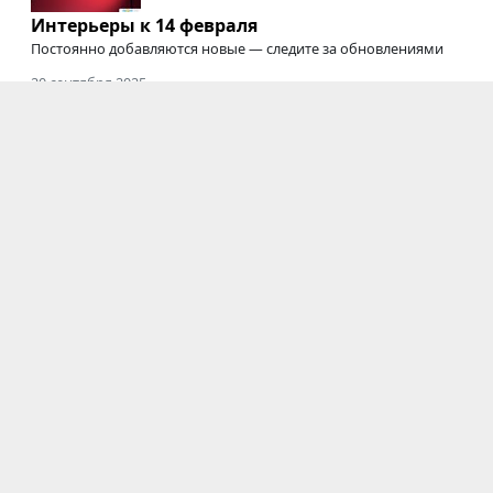
Интерьеры к 14 февраля
Постоянно добавляются новые — следите за обновлениями
20 сентября 2025
Где снимать подкасты
Студии для съемки подкастов, интервью, вебинаров,
онлайн-курсов
и трансляций
03 июня 2025
Электрозавод закрыт
Мы будем скучать :'(
Фотостудии
|
Новости
|
Блоги
|
Информация
Новосибирск
|
Казань
|
Екатеринбург
|
Нижний
Новгород
|
Челябинск
|
Самара
|
Красноярск
|
Уфа
|
Краснодар
|
Тверь
|
Сочи
|
Тюмень
|
Тула