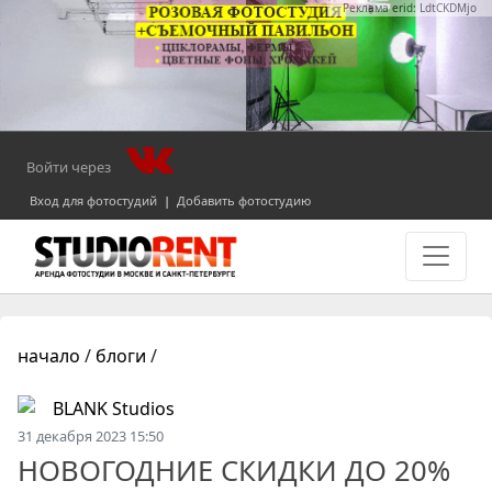
Реклама erid: LdtCKDMjo
Войти через
Вход для фотостудий
|
Добавить фотостудию
начало
/
блоги
/
BLANK Studios
31 декабря 2023 15:50
НОВОГОДНИЕ СКИДКИ ДО 20%