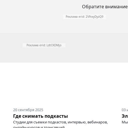
Обратите внимание
Реклама erid: 2VfnxyDyzQ9
Реклама erid: LdtCKDMjo
20 сентября 2025
03 
Где снимать подкасты
Эл
Студии для съемки подкастов, интервью, вебинаров,
Мы 
онлайн-курсов
и трансляций