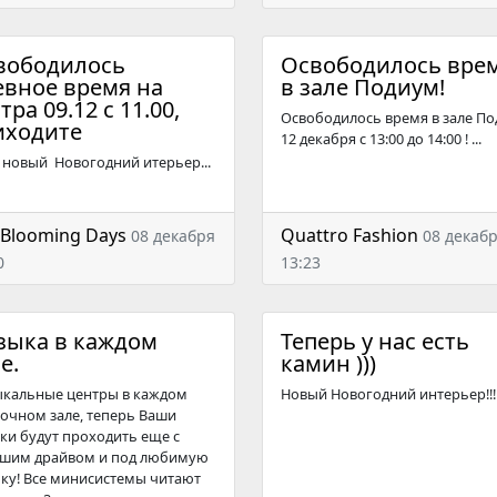
вободилось
Освободилось вре
евное время на
в зале Подиум!
тра 09.12 с 11.00,
Освободилось время в зале П
иходите
12 декабря с 13:00 до 14:00 ! ...
с новый Новогодний итерьер...
 Blooming Days
Quattro Fashion
08 декабря
08 декаб
0
13:23
зыка в каждом
Теперь у нас есть
е.
камин )))
кальные центры в каждом
Новый Новогодний интерьер!!! .
очном зале, теперь Ваши
ки будут проходить еще с
шим драйвом и под любимую
ку! Все минисистемы читают