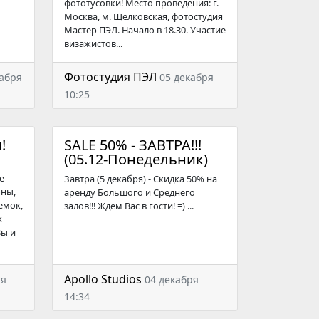
фототусовки! Место проведения: г.
Москва, м. Щелковская, фотостудия
Мастер ПЭЛ. Начало в 18.30. Участие
визажистов...
Фотостудия ПЭЛ
кабря
05 декабря
10:25
!
SALE 50% - ЗАВТРА!!!
(05.12-Понедельник)
е
Завтра (5 декабря) - Скидка 50% на
оны,
аренду Большого и Среднего
емок,
залов!!! Ждем Вас в гости! =) ...
х
Вы и
Apollo Studios
ря
04 декабря
14:34