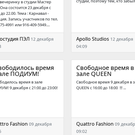
студии, поэтому тем, кто забыл.
вечеринку в студии Мастер
 Она состоится 23 декабря с
 до 22.00. Тема : Карнавал -
ция. Запись участников по тел.
75-4991 или 916-409-5949....
остудия ПЭЛ
Apollo Studios
12 декабря
12 декабря
3
04:09
вободилось время
Свободное время в
зале ПОДИУМ!
зале QUEEN
бодилось время в зале
Свободное время 9 декабря в з
М! 9 декабря с 21:00 до 23:00!
QUEEN c 16:00 до 18:00 !!! ...
ttro Fashion
Quattro Fashion
09 декабря
09 декаб
6
09:02