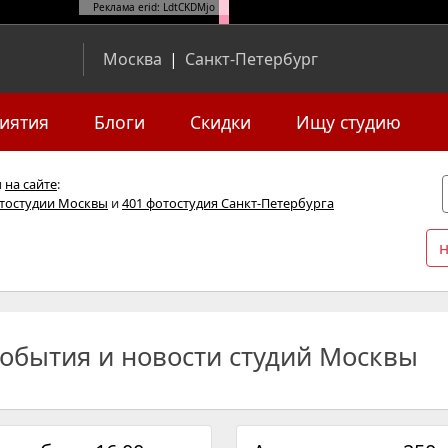
Реклама erid: LdtCKDMjo
Москва
|
Санкт-Петербург
иятия
Блоги
Скидки
Ищу студию
я
на сайте
:
отостудии Москвы
и
401 фотостудия Санкт-Петербурга
обытия и новости студий Москвы