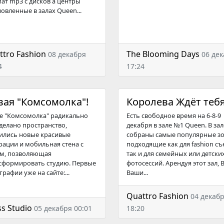
ат mp3 c дисков а центры
новленные в залах Queen...
ttro Fashion
The Blooming Days
08 декабря
06 де
4
17:24
вая "Комсомолка"!
Королева Ждёт тебя
ле "Комсомолка" радикально
Есть свободное время на 6-8-9
делано пространство,
декабря в зале №1 Queen. В зал
ились новые красивые
собраны самые популярные з
рации и мобильная стена с
подходящие как для fashion съ
м, позволяющая
так и для семейных или детски
сформировать студию. Первые
фотосессий. Арендуя этот зал, 
рафии уже на сайте:...
Ваши...
Quattro Fashion
04 декаб
s Studio
05 декабря 00:01
18:20