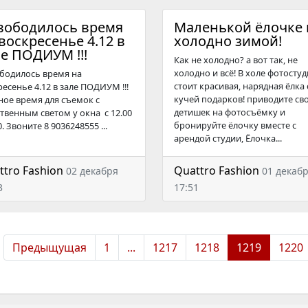
вободилось время
Маленькой ёлочке 
воскресенье 4.12 в
холодно зимой!
е ПОДИУМ !!!
Как не холодно? а вот так, не
холодно и всё! В холе фотосту
бодилось время на
стоит красивая, нарядная ёлка 
ресенье 4.12 в зале ПОДИУМ !!!
кучей подарков! приводите св
ное время для съемок с
детишек на фотосъёмку и
ственным светом у окна с 12.00
бронируйте ёлочку вместе с
0. Звоните 8 9036248555 ...
арендой студии, Ёлочка...
ttro Fashion
Quattro Fashion
02 декабря
01 декаб
3
17:51
Предыщущая
1
...
1217
1218
1219
1220