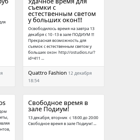
руб
Удачное время для
съемки с
естественным светом
у больших окон!!!
для
Освободилось время на завтра 13
декабря с 10 -13 в зале ПОДИУМ !!!
Прекрасная возможность для
съемок с естественным светом у
больших окон http://ostudios.ru/?
id=411 ...
Quattro Fashion
ря
12 декабря
18:54
os
Свободное время в
зале Подиум!
ждом
еты,
13 декабря, вторник с 18:00 до 20:00
являя
Свободное время в зале Подиум! ...
нтов,