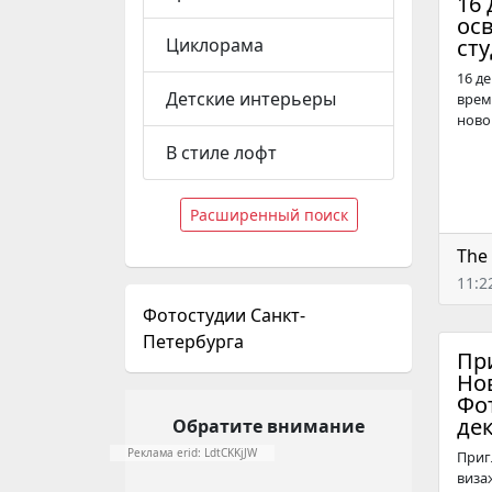
16 
ос
Циклорама
ст
16 д
Детские интерьеры
врем
ново
В стиле лофт
Расширенный поиск
The
11:2
Фотостудии Санкт-
Петербурга
Пр
Но
Фо
дек
Обратите внимание
Реклама erid: LdtCKKjJW
Приг
виза