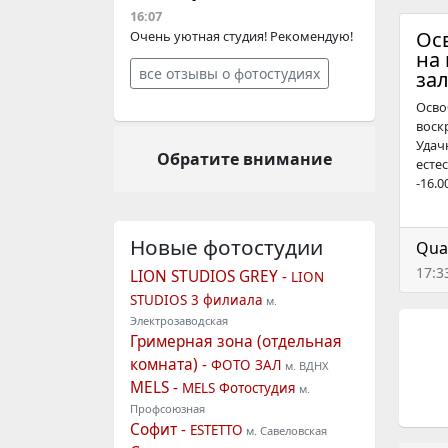
16:07
Ос
Очень уютная студия! Рекомендую!
на 
все отзывы о фотостудиях
зал
Осво
воск
Удач
Обратите внимание
есте
-16.0
Новые фотостудии
Qua
17:3
LION STUDIOS GREY -
LION
STUDIOS 3 филиала
м.
Электрозаводская
Гримерная зона (отдельная
комната) -
ФОТО ЗАЛ
м. ВДНХ
MELS -
MELS Фотостудия
м.
Профсоюзная
Софит -
ESTETTO
м. Савеловская