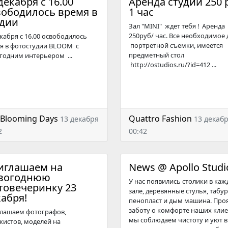
декабря с 16.00
Аренда студии 250 
вободилось время в
1 час
удии
Зал "MINI" ждет тебя ! Аренда
250руб/ час. Все необходимое 
екабря с 16.00 освободилось
портретной съемки, имеется
я в фотостудии BLOOM с
предметный стол
годним интерьером ...
http://ostudios.ru/?id=412 ...
 Blooming Days
Quattro Fashion
13 декабря
13 декаб
2
00:42
иглашаем на
News @ Apollo Studi
вогоднюю
У нас появились столики в ка
товечеринку 23
зале, деревянные стулья, табур
абря!
пенопласт и дым машина. Про
заботу о комфорте наших клие
лашаем фотографов,
мы соблюдаем чистоту и уют в
жистов, моделей на