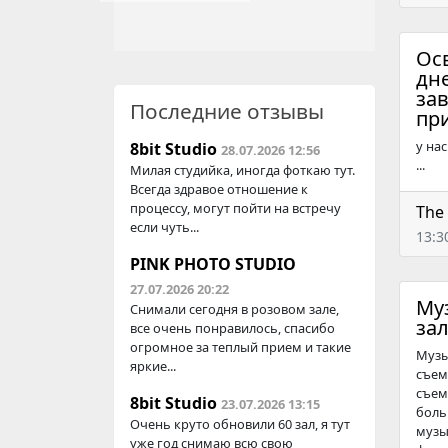
Ос
дн
зав
Последние отзывы
пр
у на
8bit Studio
28.07.2026 12:56
...
Милая студийка, иногда фоткаю тут.
Всегда здравое отношение к
процессу, могут пойти на встречу
The
если чуть...
13:3
PINK PHOTO STUDIO
27.07.2026 20:22
Му
Снимали сегодня в розовом зале,
зал
все очень понравилось, спасибо
огромное за теплый прием и такие
Музы
яркие...
съем
съем
8bit Studio
23.07.2026 13:15
боль
Очень круто обновили 60 зал, я тут
музы
уже год снимаю всю свою