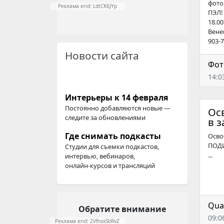
фото
Реклама erid: LdtCK6JYp
ПЭЛ!
18.00
Вене
903-7
Новости сайта
Фот
14:0
Интерьеры к 14 февраля
Постоянно добавляются новые —
Ос
следите за обновлениями
в 
Где снимать подкасты
Осво
ПОДИУ
Студии для съемки подкастов,
...
интервью, вебинаров,
онлайн-курсов
и трансляций
Qua
Обратите внимание
09:0
Реклама erid: 2VfnxxSbRvZ