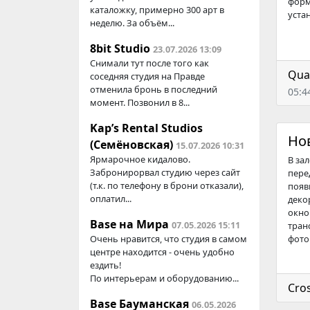
форм
каталожку, примерно 300 арт в
уста
неделю. За объём...
8bit Studio
23.07.2026 13:09
Снимали тут после того как
Qua
соседняя студия на Правде
отменила бронь в последний
05:4
момент. Позвонил в 8...
Kap’s Rental Studios
Но
(Семёновская)
15.07.2026 10:31
Ярмарочное кидалово.
В за
Забронирорвал студию через сайт
пере
(т.к. по телефону в брони отказали),
появ
оплатил...
деко
окно
Base на Мира
07.05.2026 15:11
тран
Очень нравится, что студия в самом
фотог
центре находится - очень удобно
ездить!
По интерьерам и оборудованию...
Cros
Base Бауманская
06.05.2026