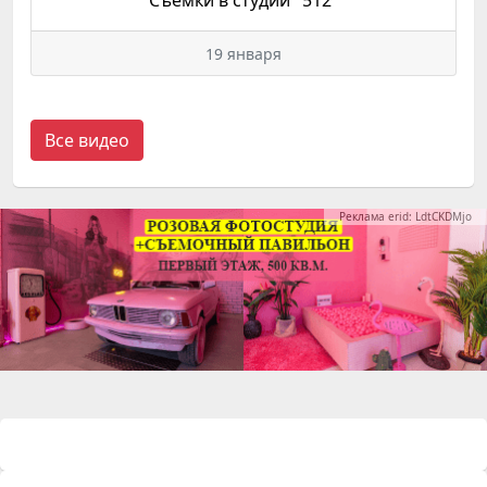
19 января
Все видео
Реклама erid: LdtCKDMjo