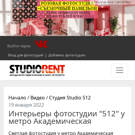
Реклама erid: LdtCKDMjo
Войти через
Вход для фотостудий
|
Добавить фотостудию
Начало
/
Видео
/
Студия Studio 512
19 января 2022
Интерьеры фотостудии "512" у
метро Академическая
Светлая фотостудия у метро Академическая