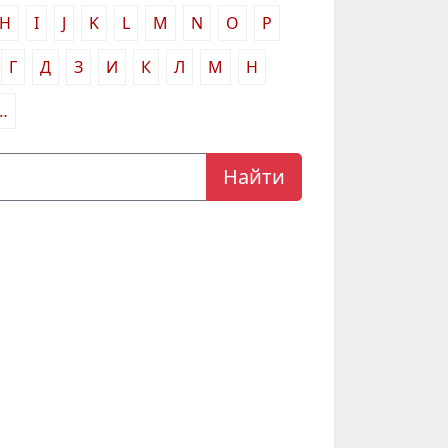
H
I
J
K
L
M
N
O
P
Г
Д
З
И
К
Л
М
Н
…