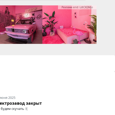
Реклама erid: LdtCKDMjo
июня 2025
ектрозавод закрыт
будем скучать :'(