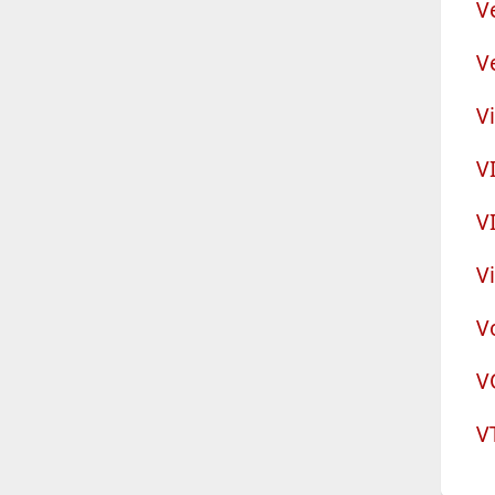
V
V
V
V
V
V
V
V
V