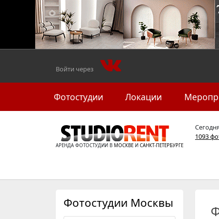
Войти через
Фотостудии
Локации
Меропр
Сегодн
1093 ф
АРЕНДА ФОТОСТУДИИ В
МОСКВЕ
И
САНКТ-ПЕТЕРБУРГЕ
Фотостудии Москвы
Ф