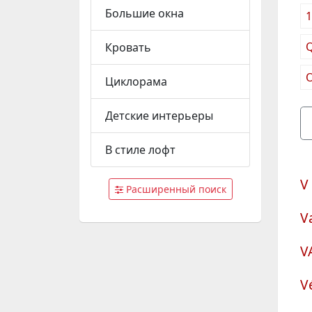
Большие окна
1
Кровать
Циклорама
Детские интерьеры
В стиле лофт
V
Расширенный поиск
V
V
V