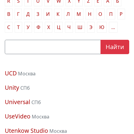
R
S
T
U
V
W
X
Y
Z
Ё
А
Б
В
Г
Д
З
И
К
Л
М
Н
О
П
Р
С
Т
У
Ф
Х
Ц
Ч
Ш
Э
Ю
…
UCD
Москва
Unity
СПб
Universal
СПб
UseVideo
Москва
Utenkow Studio
Москва