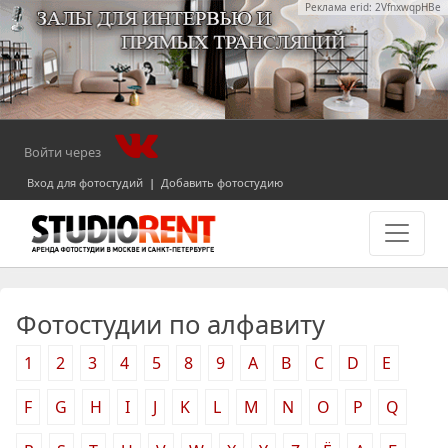
Реклама erid: 2VfnxwqpHBe
Войти через
Вход для фотостудий
|
Добавить фотостудию
Фотостудии по алфавиту
1
2
3
4
5
8
9
A
B
C
D
E
F
G
H
I
J
K
L
M
N
O
P
Q