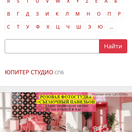
R
S
T
U
V
W
X
Y
Z
Ё
А
Б
В
Г
Д
З
И
К
Л
М
Н
О
П
Р
С
Т
У
Ф
Х
Ц
Ч
Ш
Э
Ю
…
ЮПИТЕР СТУДИО
СПб
Реклама erid: LdtCKDMjo