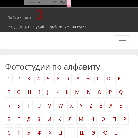
Реклама erid: LdtCKDMjo
Войти через
Вход для фотостудий
|
Добавить фотостудию
Фотостудии по алфавиту
1
2
3
4
5
8
9
A
B
C
D
E
F
G
H
I
J
K
L
M
N
O
P
Q
R
S
T
U
V
W
X
Y
Z
Ё
А
Б
В
Г
Д
З
И
К
Л
М
Н
О
П
Р
С
Т
У
Ф
Х
Ц
Ч
Ш
Э
Ю
…