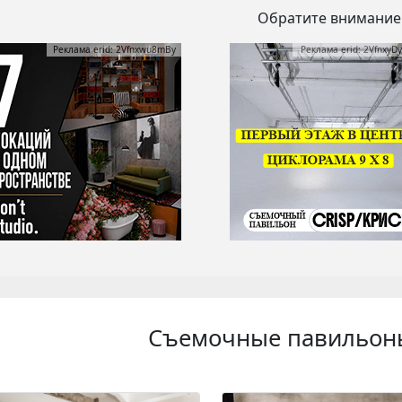
Обратите внимание
Реклама erid: 2Vfnxwu8mBy
Реклама erid: 2VfnxyD
Съемочные павильо