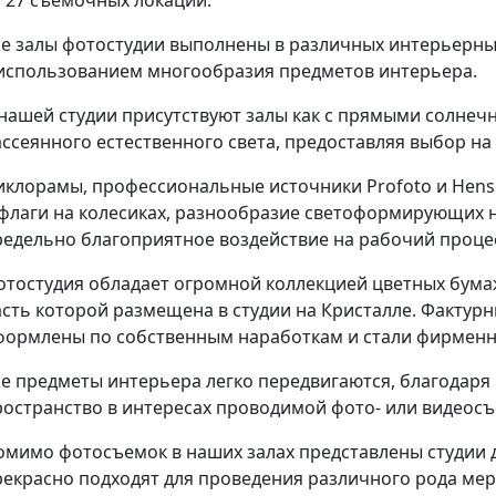
се залы фотостудии выполнены в различных интерьерны
 использованием многообразия предметов интерьера.
 нашей студии присутствуют залы как с прямыми солнечн
ассеянного естественного света, предоставляя выбор на
иклорамы, профессиональные источники Profoto и Hensel
 флаги на колесиках, разнообразие светоформирующих 
редельно благоприятное воздействие на рабочий проце
отостудия обладает огромной коллекцией цветных бума
асть которой размещена в студии на Кристалле. Фактур
формлены по собственным наработкам и стали фирменн
се предметы интерьера легко передвигаются, благодар
ространство в интересах проводимой фото- или видеосъ
омимо фотосъемок в наших залах представлены студии 
рекрасно подходят для проведения различного рода мер