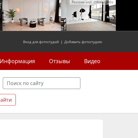
Реклама erid: 2VfnxwqpHBe
Вход для фотостудий
|
Добавить фотостудию
Информация
Отзывы
Видео