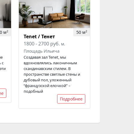
0 м
50 м
2
2
Tenet / Тенет
1800 - 2700 руб.
м.
Площадь Ильича
ие
Создавая зал Tenet, мы
 с
вдохновлялись лаконичным
эти
скандинавским стилем. В
пространстве светлые стены и
дубовый пол, уложенный
“французской елочкой” –
подобный
ее
Подробнее