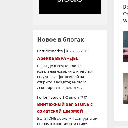
В
О
Wi
Новое в блогах
Best Memories
|
05 августа 21:13
Аренда ВЕРАНДЫ.
ВЕРАНДА в Best Memories -
идеальная локация для тёплых,
воздушных фотосессий на
открытом воздухе; её легко
декорировать цветами,...
Forlorn Studio
|
05 августа 17:17
Винтажный зал STONE с
азиатской ширмой
Зал STONE с белыми фактурными
стенами в винтажном стиле,