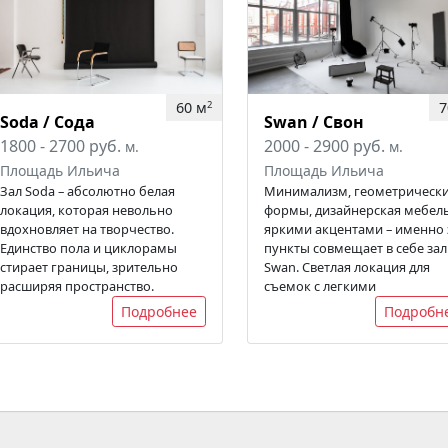
60 м
7
2
Soda / Сода
Swan / Свон
1800 - 2700 руб.
2000 - 2900 руб.
м.
м.
Площадь Ильича
Площадь Ильича
Зал Soda – абсолютно белая
Минимализм, геометрическ
локация, которая невольно
формы, дизайнерская мебель
вдохновляет на творчество.
яркими акцентами – именно 
Единство пола и циклорамы
пункты совмещает в себе зал
стирает границы, зрительно
Swan. Светлая локация для
расширяя пространство.
съемок с легкими
Подробнее
Подробн