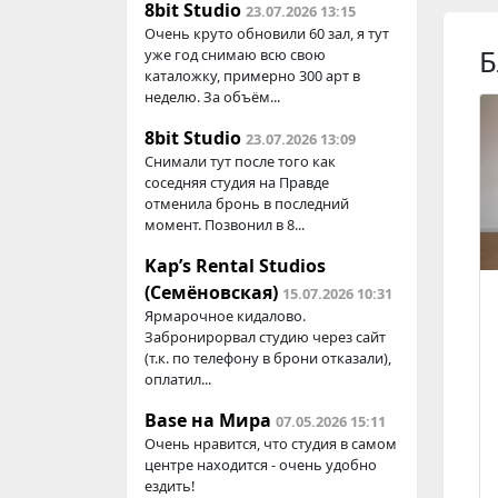
8bit Studio
23.07.2026 13:15
Очень круто обновили 60 зал, я тут
Б
уже год снимаю всю свою
каталожку, примерно 300 арт в
неделю. За объём...
8bit Studio
23.07.2026 13:09
Снимали тут после того как
соседняя студия на Правде
отменила бронь в последний
момент. Позвонил в 8...
Kap’s Rental Studios
(Семёновская)
15.07.2026 10:31
Ярмарочное кидалово.
Забронирорвал студию через сайт
(т.к. по телефону в брони отказали),
оплатил...
Base на Мира
07.05.2026 15:11
Очень нравится, что студия в самом
центре находится - очень удобно
ездить!