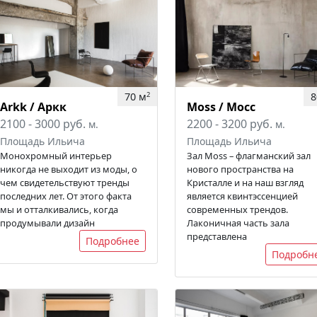
70 м
8
2
Arkk / Аркк
Moss / Мосс
2100 - 3000 руб.
2200 - 3200 руб.
м.
м.
Площадь Ильича
Площадь Ильича
Монохромный интерьер
Зал Moss – флагманский зал
никогда не выходит из моды, о
нового пространства на
чем свидетельствуют тренды
Кристалле и на наш взгляд
последних лет. От этого факта
является квинтэссенцией
мы и отталкивались, когда
современных трендов.
продумывали дизайн
Лаконичная часть зала
представлена
Подробнее
Подробн