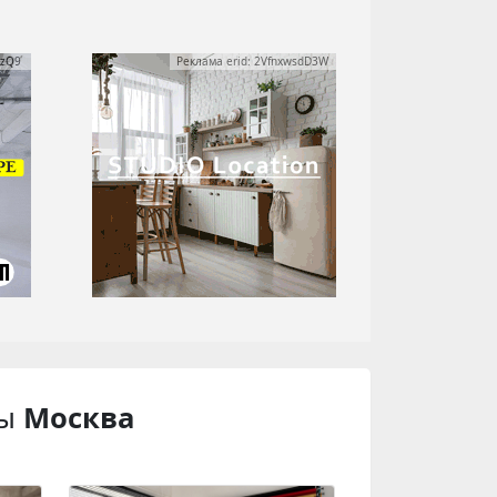
yzQ9
Реклама erid: 2VfnxwsdD3W
ны
Москва