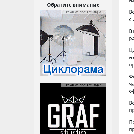
Обратите внимание
В
Реклама erid: LdtCKKjJW
с
В
р
Ц
и
п
Ф
ч
Реклама erid: LdtCK6JYp
о
В
п
П
п