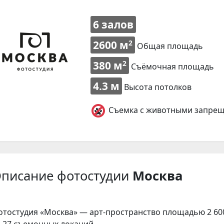
6 залов
2600 м
2
Общая площадь
380 м
2
Съёмочная площадь
4.3 м
Высота потолков
Съемка с животными запре
писание фотостудии
Москва
отостудия «Москва» —
арт-пространство
площадью 2 600
з 27 съемочных локаций.