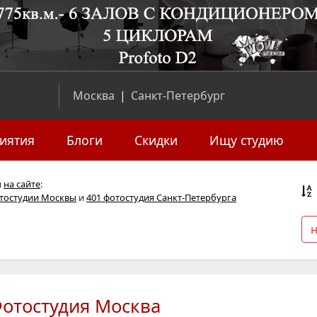
Москва
|
Санкт-Петербург
иятия
Блоги
Скидки
Ищу студию
я
на сайте
:
отостудии Москвы
и
401 фотостудия Санкт-Петербурга
отостудия Москва