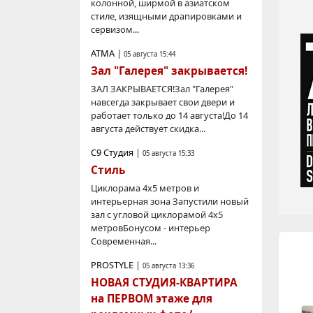
колонной, ширмой в азиатском
стиле, изящными драпировками и
сервизом...
АТМА
|
05 августа 15:44
Зал "Галерея" закрывается!
ЗАЛ ЗАКРЫВАЕТСЯ!Зал "Галерея"
навсегда закрывает свои двери и
работает только до 14 августа!До 14
августа действует скидка...
С9 Студия
|
05 августа 15:33
Стиль
Циклорама 4х5 метров и
интерьерная зона Запустили новый
зал с угловой циклорамой 4х5
метровБонусом - интерьер
Современная...
PROSTYLE
|
05 августа 13:36
НОВАЯ СТУДИЯ-КВАРТИРА
на ПЕРВОМ этаже для