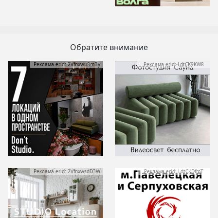
Обратите внимание
Реклама erid: 2Vfnxwu8mBy
Реклама erid: LdtCK9KW8
Реклама erid: 2VfnxwsdD3W
Реклама erid: LdtCKDfmT