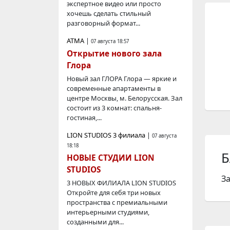
экспертное видео или просто
хочешь сделать стильный
разговорный формат...
АТМА
|
07 августа 18:57
Открытие нового зала
Глора
Новый зал ГЛОРА Глора — яркие и
современные апартаменты в
центре Москвы, м. Белорусская. Зал
состоит из 3 комнат: спальня-
гостиная,...
LION STUDIOS 3 филиала
|
07 августа
18:18
Б
НОВЫЕ СТУДИИ LION
STUDIOS
З
3 НОВЫХ ФИЛИАЛА LION STUDIOS
Откройте для себя три новых
пространства с премиальными
интерьерными студиями,
созданными для...