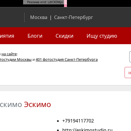
Реклама erid: LdtCKDMjo
Москва
|
Санкт-Петербург
иятия
Блоги
Скидки
Ищу студию
я
на сайте
:
отостудии Москвы
и
401 фотостудия Санкт-Петербурга
скимо
Эскимо
+79194117702
http://eskimostudio.ru