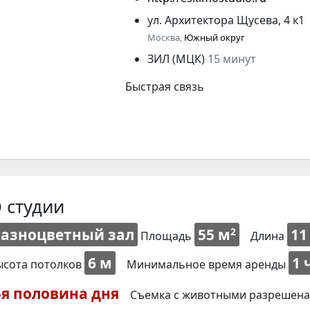
ул. Архитектора Щусева, 4 к1
Москва,
Южный округ
ЗИЛ (МЦК)
15 минут
Быстрая связь
 студии
Разноцветный зал
55 м
11
2
Площадь
Длина
6 м
1 
ысота потолков
Минимальное время аренды
-я половина дня
Съемка с животными разрешена