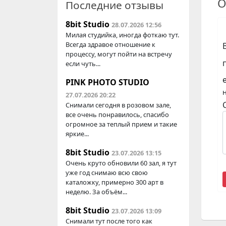
О
Последние отзывы
8bit Studio
28.07.2026 12:56
Милая студийка, иногда фоткаю тут.
Всегда здравое отношение к
процессу, могут пойти на встречу
если чуть...
PINK PHOTO STUDIO
27.07.2026 20:22
Снимали сегодня в розовом зале,
все очень понравилось, спасибо
огромное за теплый прием и такие
яркие...
8bit Studio
23.07.2026 13:15
Очень круто обновили 60 зал, я тут
уже год снимаю всю свою
каталожку, примерно 300 арт в
неделю. За объём...
8bit Studio
23.07.2026 13:09
Снимали тут после того как