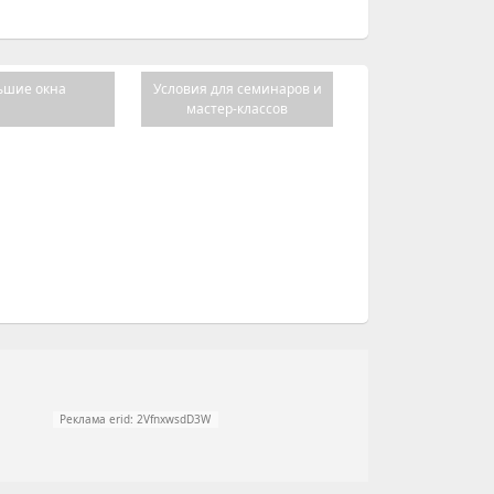
ьшие окна
Условия для семинаров и
мастер-классов
Реклама erid: 2VfnxwsdD3W