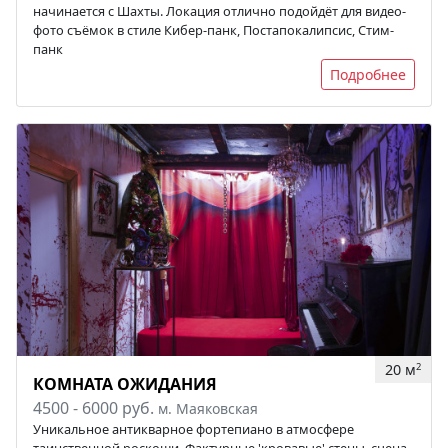
начинается с Шахты. Локация отлично подойдёт для видео-
фото съёмок в стиле Кибер-панк, Постапокалипсис, Стим-
панк
Подробнее
20 м
2
КОМНАТА ОЖИДАНИЯ
4500 - 6000 руб.
м. Маяковская
Уникальное антикварное фортепиано в атмосфере
таинственной роскоши. Фактурные 'кровавые' стены, сцена,