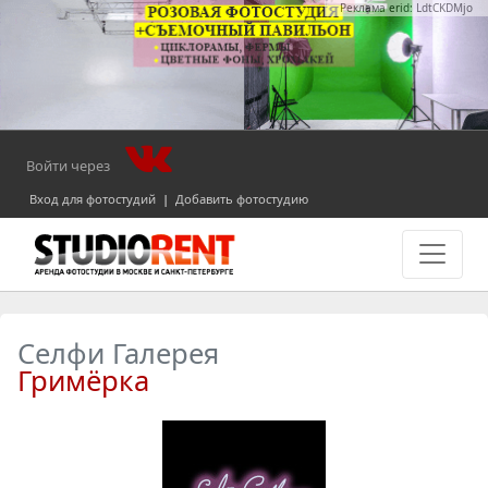
Реклама erid: LdtCKDMjo
Войти через
Вход для фотостудий
|
Добавить фотостудию
Селфи Галерея
Гримёрка