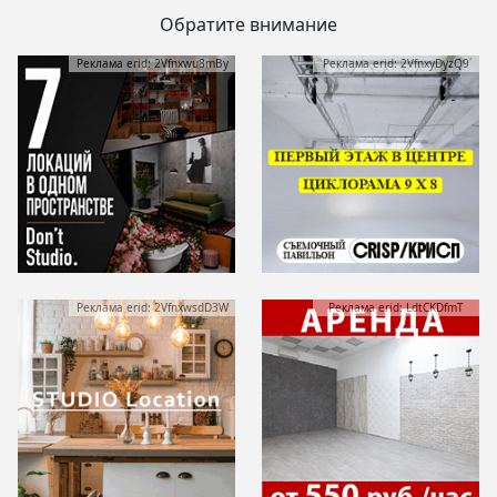
Обратите внимание
Реклама erid: 2Vfnxwu8mBy
Реклама erid: 2VfnxyDyzQ9
Реклама erid: 2VfnxwsdD3W
Реклама erid: LdtCKDfmT