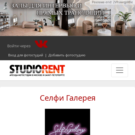
Реклама erid: 2VfnxwqpHBe
Войти через
Вход для фотостудий
|
Добавить фотостудию
Селфи Галерея