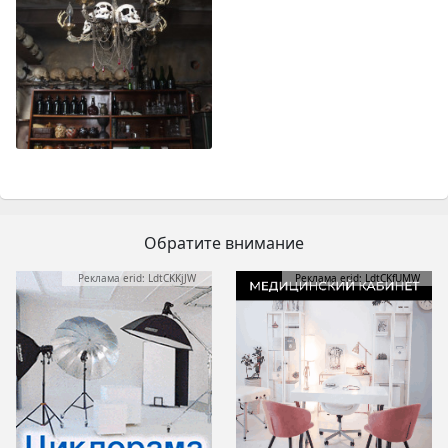
Обратите внимание
Реклама erid: LdtCKKjJW
Реклама erid: LdtCKfUMW