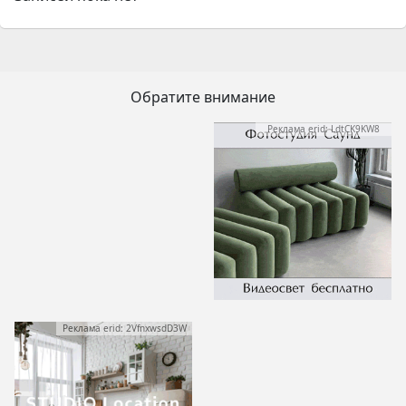
Обратите внимание
Реклама erid: LdtCK9KW8
Реклама erid: 2VfnxwsdD3W