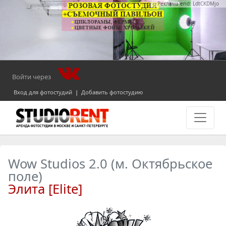
Реклама erid: LdtCKDMjo
Войти через
Вход для фотостудий
|
Добавить фотостудию
Wow Studios 2.0 (м. Октябрьское
поле)
Элита [Elite]