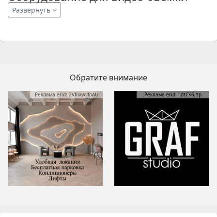
Развернуть
Обратите внимание
Реклама erid: 2VfnxwvfpAU
Реклама erid: LdtCK6JYp