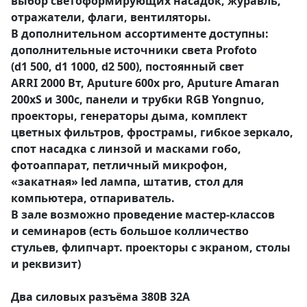
выбор светоформирующих насадок, журавль,
отражатели, флаги, вентиляторы.
В дополнительном ассортименте доступны:
дополнительные источники света Profoto
(d1 500, d1 1000, d2 500), постоянный свет
ARRI 2000 Вт, Aputure 600x pro, Aputure Amaran
200xS и 300c, панели и трубки RGB Yongnuo,
проекторы, генераторы дыма, комплект
цветных фильтров, фрострамы, гибкое зеркало,
спот насадка с линзой и масками гобо,
фотоаппарат, петличный микрофон,
«закатная» led лампа, штатив, стол для
компьютера, отпариватель.
В зале возможно проведение
мастер-классов
и семинаров (есть большое колличество
стульев, флипчарт. проекторы с экраном, столы
и реквизит)
Два силовых разъёма 380В 32А