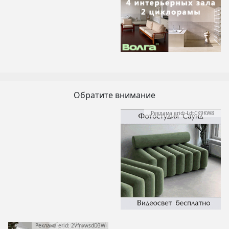
Обратите внимание
Реклама erid: LdtCK9KW8
Реклама erid: 2VfnxwsdD3W