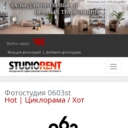
Реклама erid: 2VfnxwqpHBe
Войти через
Вход для фотостудий
|
Добавить фотостудию
Фотостудия 0603st
Hot | Циклорама / Хот