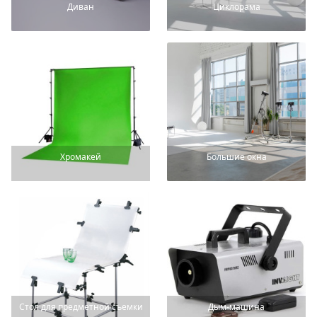
Диван
Циклорама
Хромакей
Большие окна
Стол для предметной съемки
Дым-машина