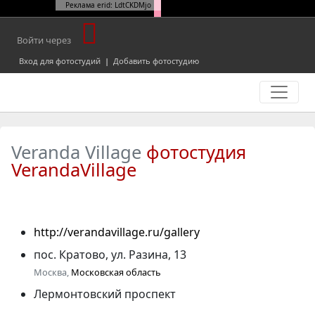
Реклама erid: LdtCKDMjo
Войти через
Вход для фотостудий
|
Добавить фотостудию
Veranda Village
фотостудия
VerandaVillage
http://verandavillage.ru/gallery
пос. Кратово, ул. Разина, 13
Москва,
Московская область
Лермонтовский проспект