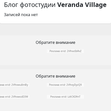
Блог фотостудии
Veranda Village
Записей пока нет
Обратите внимание
Реклама erid: 2VfnxxSbRvZ
Обратите внимание
ама erid: 2Vfnxwu8mBy
Реклама erid: 2VfnxyDyzQ9
ама erid: 2VfnxwsdD3W
Реклама erid: LdtCKDfmT