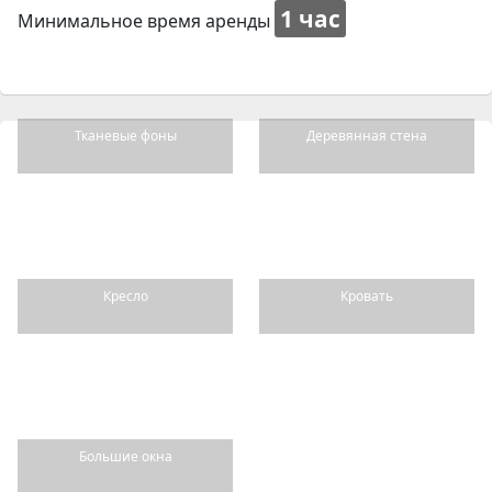
1 час
Минимальное время аренды
Тканевые фоны
Деревянная стена
Кресло
Кровать
Большие окна