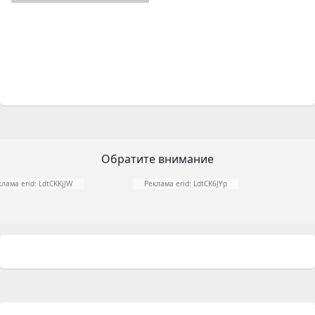
Обратите внимание
клама erid: LdtCKKjJW
Реклама erid: LdtCK6JYp