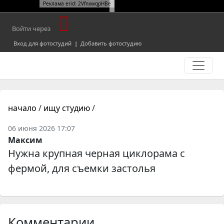
Реклама erid: 2VfnxwqpHBe
Войти через
Вход для фотостудий
|
Добавить фотостудию
начало
/
ищу студию
/
06 июня 2026 17:07
Максим
Нужна крупная черная циклорама с
фермой, для съемки застолья
Комментарии