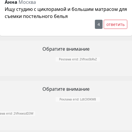
Анна
Москва
Ищу студию с циклорамой и большим матрасом для
съемки постельного белья
4
ответить
Обратите внимание
Реклама erid: 2VfnxxSbRvZ
Обратите внимание
Реклама erid: LdtCK9KW8
ама erid: 2VfnxwsdD3W