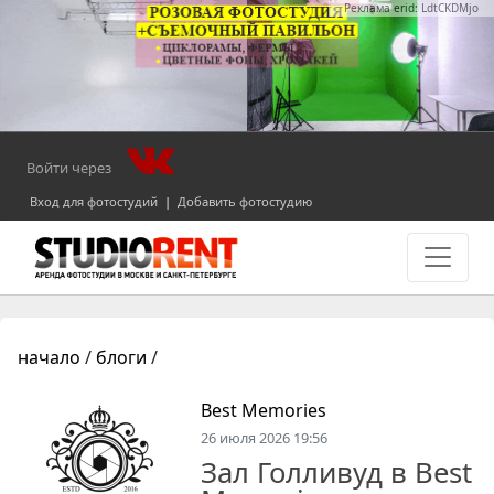
Реклама erid: LdtCKDMjo
Войти через
Вход для фотостудий
|
Добавить фотостудию
начало
/
блоги
/
Best Memories
26 июля 2026 19:56
Зал Голливуд в Best