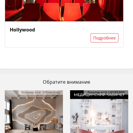
Hollywood
Подробнее
Обратите внимание
Реклама erid: 2VfnxwvfpAU
Реклама erid: LdtCKfUMW