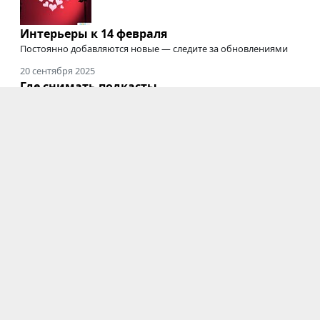
Интерьеры к 14 февраля
Постоянно добавляются новые — следите за обновлениями
20 сентября 2025
Где снимать подкасты
Студии для съемки подкастов, интервью, вебинаров,
онлайн-курсов
и трансляций
03 июня 2025
Электрозавод закрыт
Мы будем скучать :'(
Фотостудии
|
Новости
|
Блоги
|
Информация
Новосибирск
|
Казань
|
Екатеринбург
|
Нижний
Новгород
|
Челябинск
|
Самара
|
Красноярск
|