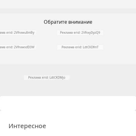
Обратите внимание
ама erid: 2Vfnxwu8mBy
Реклама erid: 2VfnxyDyzQ9
ама erid: 2VfnxwsdD3W
Реклама erid: LdtCKDfmT
Реклама erid: LdtCKDMjo
Интересное