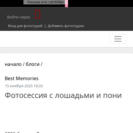
Реклама erid: LdtCKDMjo
Войти через
Вход для фотостудий
|
Добавить фотостудию
начало
/
блоги
/
Best Memories
15 ноября 2025 18:33
Фотосессия с лошадьми и пони