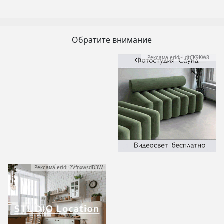
Обратите внимание
Реклама erid: LdtCK9KW8
Реклама erid: 2VfnxwsdD3W