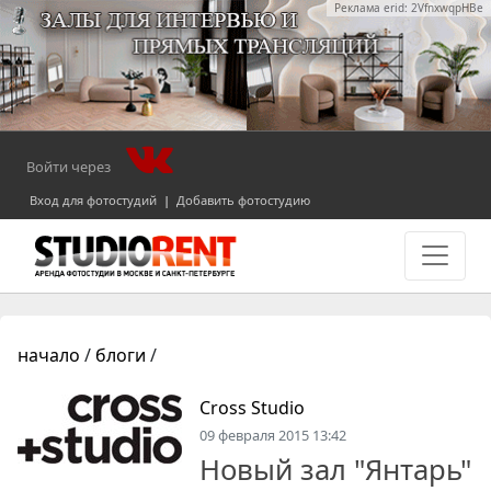
Реклама erid: 2VfnxwqpHBe
Войти через
Вход для фотостудий
|
Добавить фотостудию
начало
/
блоги
/
Cross Studio
09 февраля 2015 13:42
Новый зал "Янтарь"