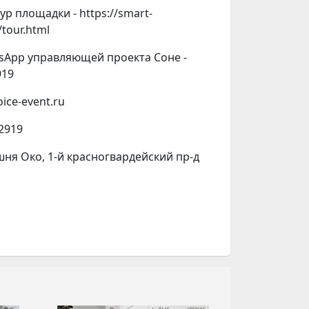
р площадки - https://smart-
tour.html
sApp управляющей проекта Соне -
919
oice-event.ru
 2919
шня Око, 1-й красногвардейский пр-д