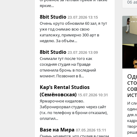
06 а
яркие...
8bit Studio
23.07.2026 13:15
Очень круто обновили 60 зал, я тут
уже год снимаю всю свою
каталожку, примерно 300 арт в
неделю. За объём...
8bit Studio
23.07.2026 13:09
Снимали тут после того как
соседняя студия на Правде
отменила бронь в последний
Одн
момент. Позвонил в 8...
ст
Kap’s Rental Studios
со
ист
(Семёновская)
15.07.2026 10:31
Ярмарочное кидалово.
И сл
Забронирорвал студию через сайт
один
(т.к. по телефону в брони отказали),
для 
оплатил...
кадр
твор
Base на Мира
07.05.2026 15:11
реша
Очень нравится, что студия в самом