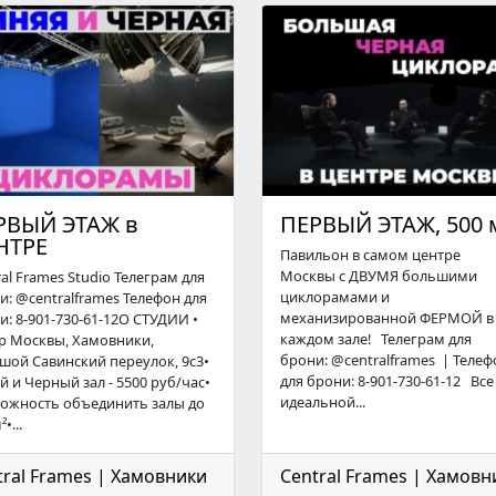
РВЫЙ ЭТАЖ в
ПЕРВЫЙ ЭТАЖ, 500 
НТРЕ
Павильон в самом центре
Москвы с ДВУМЯ большими
al Frames Studio Телегрaм для
циклорамами и
и: @centralframes Телефон для
механизированной ФЕРМОЙ в
и: 8-901-730-61-12О СТУДИИ •
каждом зале! Телеграм для
р Москвы, Хамовники,
брони: @centralframes | Телеф
шой Савинский переулок, 9с3•
для брони: 8-901-730-61-12 Все
й и Черный зал - 5500 руб/час•
идеальной...
ожность объединить залы до
•...
tral Frames | Хамовники
Central Frames | Хамовн