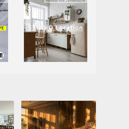
yzQ9
Реклама erid: 2VfnxwsdD3W