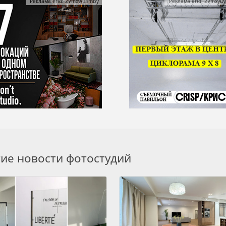
Реклама erid: 2Vfnxwu8mBy
Реклама erid: 2VfnxyD
гие новости фотостудий