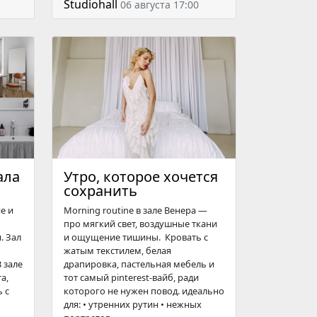
Studiohall
06 августа 17:00
ала
Утро, которое хочется
сохранить
е и
Morning routine в зале Венера —
про мягкий свет, воздушные ткани
. Зал
и ощущение тишины. Кровать с
жатым текстилем, белая
 зале
драпировка, пастельная мебель и
а,
тот самый pinterest-вайб, ради
 с
которого не нужен повод. идеально
для: • утренних рутин • нежных