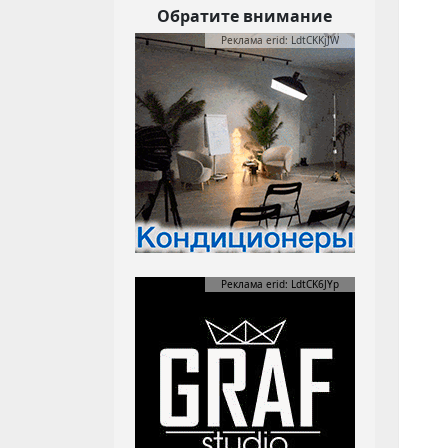
Обратите внимание
Реклама erid: LdtCKKjJW
Реклама erid: LdtCK6JYp