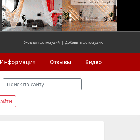
Реклама erid: 2VfnxwqpHBe
Вход для фотостудий
|
Добавить фотостудию
Информация
Отзывы
Видео