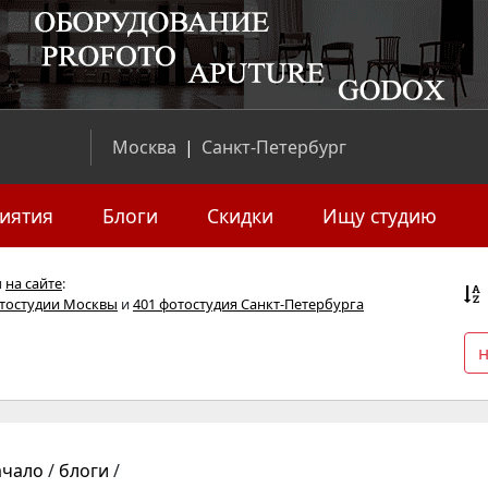
Москва
|
Санкт-Петербург
иятия
Блоги
Скидки
Ищу студию
я
на сайте
:
отостудии Москвы
и
401 фотостудия Санкт-Петербурга
ачало
/
блоги
/