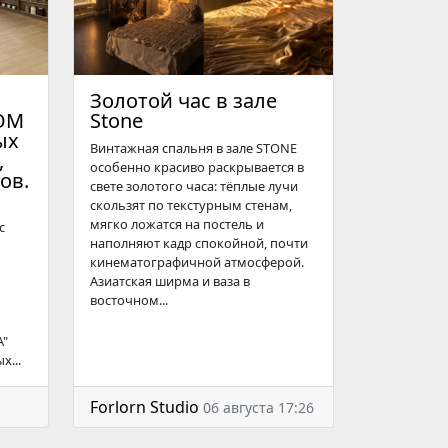
Золотой час в зале
ОМ
Stone
ых
Винтажная спальня в зале STONE
,
особенно красиво раскрывается в
ов.
свете золотого часа: тёплые лучи
скользят по текстурным стенам,
мягко ложатся на постель и
с
наполняют кадр спокойной, почти
кинематографичной атмосферой.
Азиатская ширма и ваза в
восточном...
А"
х...
Forlorn Studio
06 августа 17:26