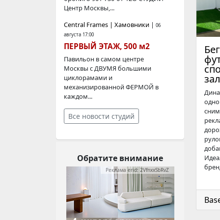
Центр Москвы,...
Central Frames | Хамовники
|
06
августа 17:00
ПЕРВЫЙ ЭТАЖ, 500 м2
Бе
фу
Павильон в самом центре
сп
Москвы с ДВУМЯ большими
зал
циклорамами и
механизированной ФЕРМОЙ в
Дина
каждом...
одно
сним
Все новости студий
рекл
доро
руло
доба
Обратите внимание
Идеа
брен
Реклама erid: 2VfnxxSbRvZ
Bas