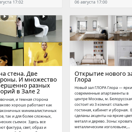
вгуста 17:02
06 августа 17:00
а стена. Две
Открытие нового з
ороны. И множество
Глора
вершенно разных
Новый зал ГЛОРА Глора — ярки
орий в Зале 2
современные апартаменты в
центре Москвы, м. Белорусская
ивочная, и темная сторона
состоит из 3 комнат: спальня-
аково хорошо работают как
гостиная, кабинет и уборная. В
лаконичных минималистичных
сделаны акценты на яркие цвет
ов, так и для более сложных,
металл и дерево. Зоны: кровать
ческих съемок Здесь все
металлическим изголовьем,...
ют фактура, свет, образ и