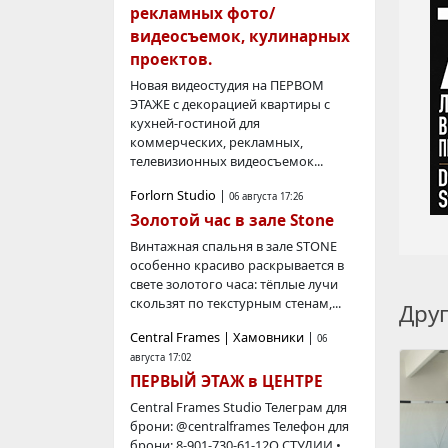
рекламных фото/
видеосъемок, кулинарных
проектов.
Новая видеостудия на ПЕРВОМ
ЭТАЖЕ с декорацией квартиры с
кухней-гостиной для
коммерческих, рекламных,
телевизионных видеосъемок...
Forlorn Studio
|
06 августа 17:26
Золотой час в зале Stone
Винтажная спальня в зале STONE
особенно красиво раскрывается в
свете золотого часа: тёплые лучи
скользят по текстурным стенам,...
Дру
Central Frames | Хамовники
|
06
августа 17:02
ПЕРВЫЙ ЭТАЖ в ЦЕНТРЕ
Central Frames Studio Телегрaм для
брони: @centralframes Телефон для
брони: 8-901-730-61-12О СТУДИИ •