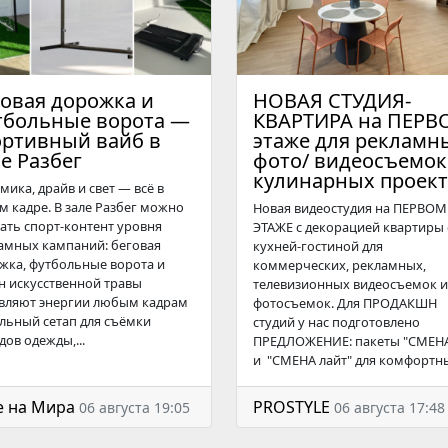
говая дорожка и
НОВАЯ СТУДИЯ-
тбольные ворота —
КВАРТИРА на ПЕРВ
ортивный вайб в
этаже для рекламн
е Разбег
фото/ видеосъемок
кулинарных проект
мика, драйв и свет — всё в
м кадре. В зале Разбег можно
Новая видеостудия на ПЕРВОМ
ать спорт-контент уровня
ЭТАЖЕ с декорацией квартиры 
амных кампаний: беговая
кухней-гостиной для
жка, футбольные ворота и
коммерческих, рекламных,
н искусственной травы
телевизионных видеосъемок и
вляют энергии любым кадрам
фотосъемок. Для ПРОДАКШН
льный сетап для съёмки
студий у нас подготовлено
дов одежды,...
ПРЕДЛОЖЕНИЕ: пакеты "СМЕН
и "СМЕНА лайт" для комфортны
e на Мира
PROSTYLE
06 августа 19:05
06 августа 17:48