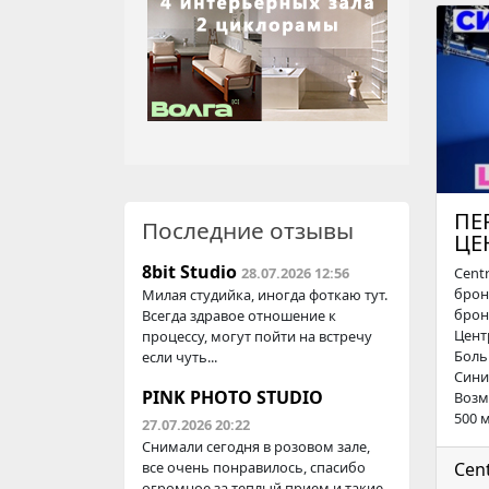
ПЕ
Последние отзывы
ЦЕ
8bit Studio
28.07.2026 12:56
Centr
брон
Милая студийка, иногда фоткаю тут.
брон
Всегда здравое отношение к
Цент
процессу, могут пойти на встречу
Боль
если чуть...
Сини
PINK PHOTO STUDIO
Возм
500 м²
27.07.2026 20:22
Снимали сегодня в розовом зале,
все очень понравилось, спасибо
Cen
огромное за теплый прием и такие