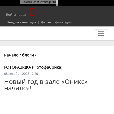
Реклама erid: 2VfnxwqpHBe
Войти через
Вход для фотостудий
|
Добавить фотостудию
начало
/
блоги
/
FOTOFABRIKA (Фотофабрика)
08 декабря 2025 12:40
Новый год в зале «Оникс»
начался!