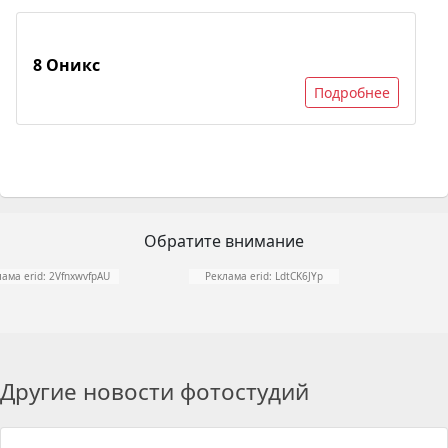
8 Оникс
Подробнее
Обратите внимание
ама erid: 2VfnxwvfpAU
Реклама erid: LdtCK6JYp
Другие новости фотостудий