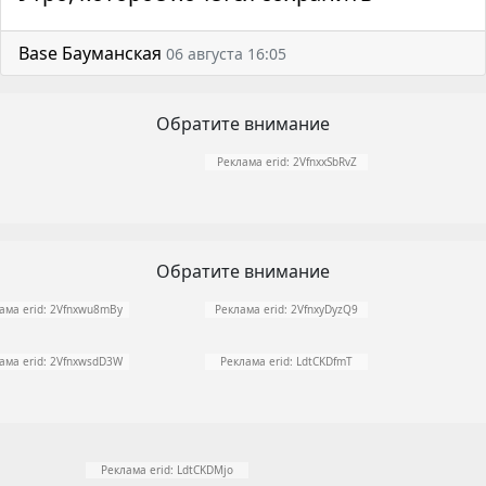
Base Бауманская
06 августа 16:05
Обратите внимание
Реклама erid: 2VfnxxSbRvZ
Обратите внимание
ама erid: 2Vfnxwu8mBy
Реклама erid: 2VfnxyDyzQ9
ама erid: 2VfnxwsdD3W
Реклама erid: LdtCKDfmT
Реклама erid: LdtCKDMjo