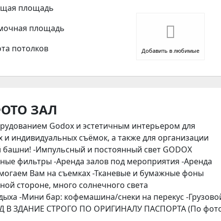
щая площадь
мочная площадь
та потолков
Добавить в любимые
ОТО ЗАЛ
рудованием Godox и эстетичным интерьером для
х и индивидуальных съёмок, а также для организации
 башни! -
Импульсный
и постоянный свет GODOX
тные фильтры -
Аренда
залов под мероприятия -
Аренда
могаем Вам на съемках -
Тканевые
и бумажные фоны
ной стороне, много солнечного света
дыха -
Мини
бар: кофемашина/снеки на перекус -
Грузово
ОД В ЗДАНИЕ СТРОГО ПО ОРИГИНАЛУ ПАСПОРТА (По фот