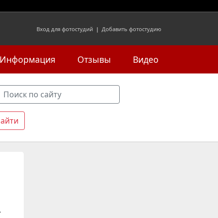
Вход для фотостудий
|
Добавить фотостудию
Информация
Отзывы
Видео
.