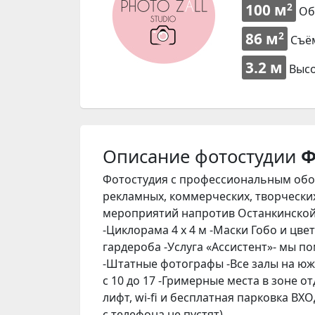
100 м
2
Об
86 м
2
Съё
3.2 м
Высо
Описание фотостудии
Ф
Фотостудия с профессиональным обо
рекламных, коммерческих, творчески
мероприятий напротив Останкинской
-
Циклорама
4 х 4 м -Маски
Гобо и цве
гардероба -
Услуга
«Ассистент»- мы по
-
Штатные
фотографы -
Все
залы на юж
с 10 до 17 -Гримерные
места в зоне от
лифт,
wi-fi
и бесплатная парковка ВХ
с телефона не пустят)