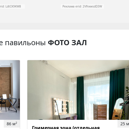
rid: LdtCK9KW8
Реклама erid: 2VfnxwsdD3W
е павильоны
ФОТО ЗАЛ
86 м
25 
2
Гримерная зона (отдельная