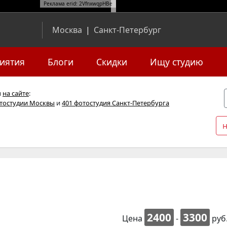
Реклама erid: 2VfnxwqpHBe
Москва
|
Санкт-Петербург
иятия
Блоги
Скидки
Ищу студию
я
на сайте
:
отостудии Москвы
и
401 фотостудия Санкт-Петербурга
2400
3300
Цена
-
руб