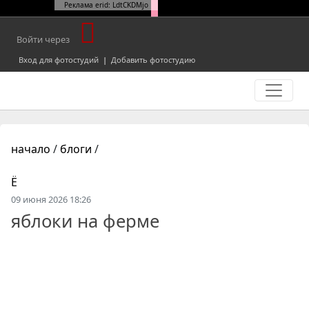
Реклама erid: LdtCKDMjo
Войти через
Вход для фотостудий
|
Добавить фотостудию
начало
/
блоги
/
Ё
09 июня 2026 18:26
яблоки на ферме