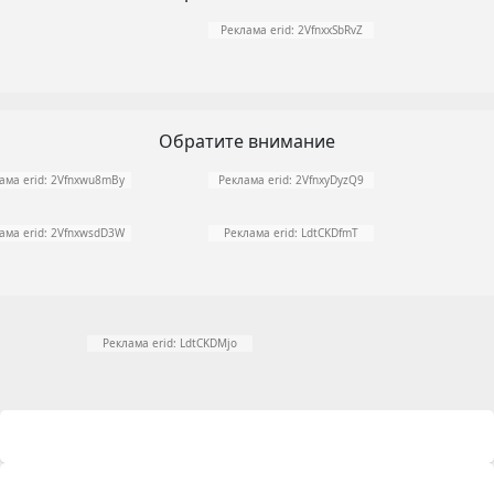
Реклама erid: 2VfnxxSbRvZ
Обратите внимание
ама erid: 2Vfnxwu8mBy
Реклама erid: 2VfnxyDyzQ9
ама erid: 2VfnxwsdD3W
Реклама erid: LdtCKDfmT
Реклама erid: LdtCKDMjo