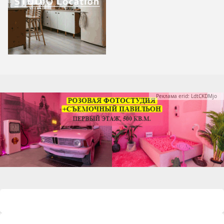
Реклама erid: LdtCKDMjo