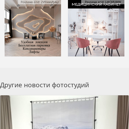
Реклама erid: 2VfnxwvfpAU
Реклама erid: LdtCKfUMW
Другие новости фотостудий