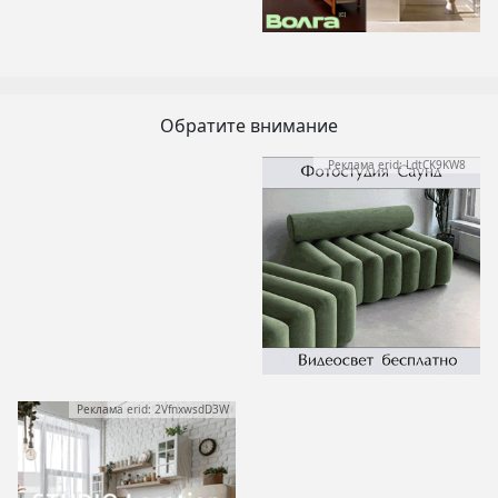
Обратите внимание
Реклама erid: LdtCK9KW8
Реклама erid: 2VfnxwsdD3W