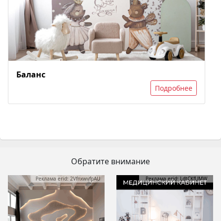
Баланс
Подробнее
Обратите внимание
Реклама erid: 2VfnxwvfpAU
Реклама erid: LdtCKfUMW