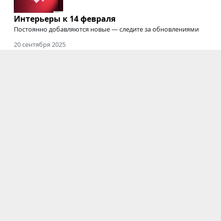
Интерьеры к 14 февраля
Постоянно добавляются новые — следите за обновлениями
20 сентября 2025
Где снимать подкасты
Студии для съемки подкастов, интервью, вебинаров,
онлайн-курсов
и трансляций
03 июня 2025
Электрозавод закрыт
Мы будем скучать :'(
Фотостудии
|
Новости
|
Блоги
|
Информация
Новосибирск
|
Казань
|
Екатеринбург
|
Нижний
Новгород
|
Челябинск
|
Самара
|
Красноярск
|
Уфа
|
Краснодар
|
Тверь
|
Сочи
|
Тюмень
|
Тула