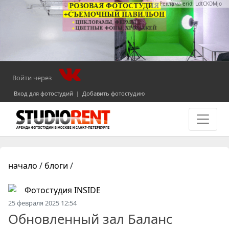
Реклама erid: LdtCKDMjo
Войти через
Вход для фотостудий
|
Добавить фотостудию
начало
/
блоги
/
Фотостудия INSIDE
25 февраля 2025 12:54
Обновленный зал Баланс