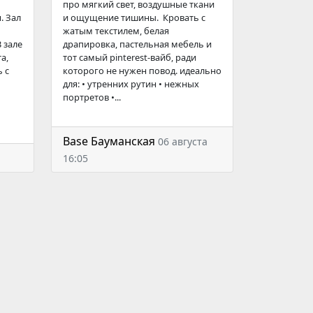
про мягкий свет, воздушные ткани
. Зал
и ощущение тишины. Кровать с
жатым текстилем, белая
 зале
драпировка, пастельная мебель и
а,
тот самый pinterest-вайб, ради
 с
которого не нужен повод. идеально
для: • утренних рутин • нежных
портретов •...
Base Бауманская
06 августа
16:05