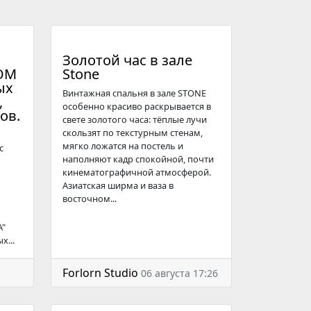
Золотой час в зале
ОМ
Stone
ых
Винтажная спальня в зале STONE
,
особенно красиво раскрывается в
ов.
свете золотого часа: тёплые лучи
скользят по текстурным стенам,
мягко ложатся на постель и
с
наполняют кадр спокойной, почти
кинематографичной атмосферой.
Азиатская ширма и ваза в
восточном...
А"
х...
Forlorn Studio
06 августа 17:26