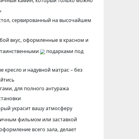
ичный камин, который только можно
ь
тол, сервированный на высочайшем
юбой вкус, оформленные в красном и
с таинственными
подарками под
е кресло и надувной матрас – без
ойтись
гами, для полного антуража
становки
орый украсит вашу атмосферу
ичным фильмом или заставкой
оформление всего зала, делает