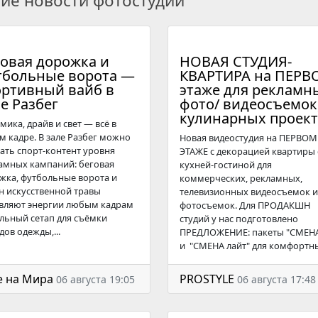
гие новости фотостудий
говая дорожка и
НОВАЯ СТУДИЯ-
тбольные ворота —
КВАРТИРА на ПЕРВ
ортивный вайб в
этаже для рекламн
е Разбег
фото/ видеосъемок
кулинарных проект
мика, драйв и свет — всё в
м кадре. В зале Разбег можно
Новая видеостудия на ПЕРВОМ
ать спорт-контент уровня
ЭТАЖЕ с декорацией квартиры 
амных кампаний: беговая
кухней-гостиной для
жка, футбольные ворота и
коммерческих, рекламных,
н искусственной травы
телевизионных видеосъемок и
вляют энергии любым кадрам
фотосъемок. Для ПРОДАКШН
льный сетап для съёмки
студий у нас подготовлено
дов одежды,...
ПРЕДЛОЖЕНИЕ: пакеты "СМЕН
и "СМЕНА лайт" для комфортны
e на Мира
PROSTYLE
06 августа 19:05
06 августа 17:48