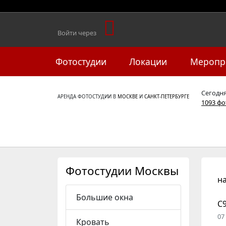
Войти через
Фотостудии
Локации
Меропр
Сегодн
АРЕНДА ФОТОСТУДИИ В
МОСКВЕ
И
САНКТ-ПЕТЕРБУРГЕ
1093 ф
Фотостудии Москвы
н
Большие окна
C9
07
Кровать