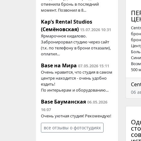
отменила бронь в последний
момент. Позвонил в 8...
ПЕ
ЦЕ
Kap’s Rental Studios
Centr
(Семёновская)
15.07.2026 10:31
брон
Ярмарочное кидалово.
брон
Забронирорвал студию через сайт
Цент
(т.к. по телефону в брони отказали),
Боль
оплатил...
Сини
Возм
Base на Мира
07.05.2026 15:11
500 м²
Очень нравится, что студия в самом
центре находится - очень удобно
Cen
ездить!
По интерьерам и оборудованию...
06 а
Base Бауманская
06.05.2026
16:07
Очень уютная студия! Рекомендую!
Одн
ст
все отзывы о фотостудиях
со
ист