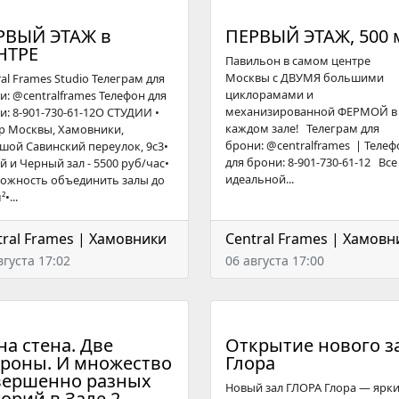
РВЫЙ ЭТАЖ в
ПЕРВЫЙ ЭТАЖ, 500 
НТРЕ
Павильон в самом центре
Москвы с ДВУМЯ большими
al Frames Studio Телегрaм для
циклорамами и
и: @centralframes Телефон для
механизированной ФЕРМОЙ в
и: 8-901-730-61-12О СТУДИИ •
каждом зале! Телеграм для
р Москвы, Хамовники,
брони: @centralframes | Телеф
шой Савинский переулок, 9с3•
для брони: 8-901-730-61-12 Все
й и Черный зал - 5500 руб/час•
идеальной...
ожность объединить залы до
•...
tral Frames | Хамовники
Central Frames | Хамовн
вгуста 17:02
06 августа 17:00
а стена. Две
Открытие нового з
ороны. И множество
Глора
вершенно разных
Новый зал ГЛОРА Глора — ярки
орий в Зале 2