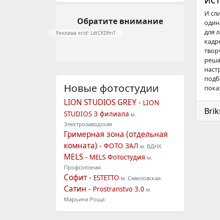
И сл
Обратите внимание
один
для 
Реклама erid: LdtCKDfmT
кадр
твор
реша
наст
подб
Новые фотостудии
показ
LION STUDIOS GREY -
LION
Bri
STUDIOS 3 филиала
м.
Электрозаводская
Гримерная зона (отдельная
комната) -
ФОТО ЗАЛ
м. ВДНХ
MELS -
MELS Фотостудия
м.
Профсоюзная
Софит -
ESTETTO
м. Савеловская
Сатин -
Prostranstvo 3.0
м.
Марьина Роща