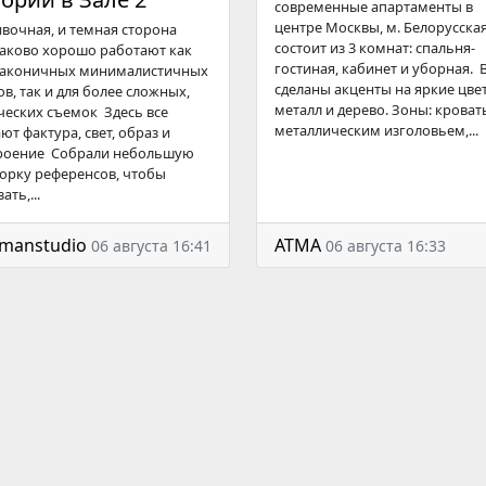
современные апартаменты в
центре Москвы, м. Белорусская
ивочная, и темная сторона
состоит из 3 комнат: спальня-
аково хорошо работают как
гостиная, кабинет и уборная. В
лаконичных минималистичных
сделаны акценты на яркие цвет
ов, так и для более сложных,
металл и дерево. Зоны: кровать
ческих съемок Здесь все
металлическим изголовьем,...
ют фактура, свет, образ и
роение Собрали небольшую
орку референсов, чтобы
ать,...
kmanstudio
АТМА
06 августа 16:41
06 августа 16:33