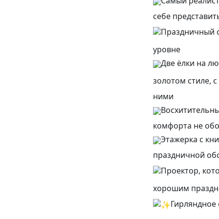
Самый реалист
себе представит
Праздничный с
уровне
Две ёлки на л
золотом стиле, 
ними
Восхитительны
комфорта не об
Этажерка с кни
праздничной об
Проектор, кот
хорошим праздн
Гирляндное 