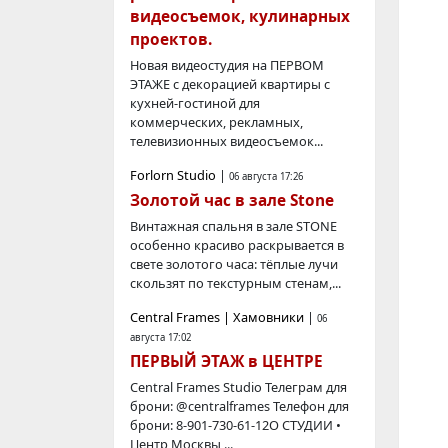
видеосъемок, кулинарных
проектов.
Новая видеостудия на ПЕРВОМ
ЭТАЖЕ с декорацией квартиры с
кухней-гостиной для
коммерческих, рекламных,
телевизионных видеосъемок...
Forlorn Studio
|
06 августа 17:26
Золотой час в зале Stone
Винтажная спальня в зале STONE
особенно красиво раскрывается в
свете золотого часа: тёплые лучи
скользят по текстурным стенам,...
Central Frames | Хамовники
|
06
августа 17:02
ПЕРВЫЙ ЭТАЖ в ЦЕНТРЕ
Central Frames Studio Телегрaм для
брони: @centralframes Телефон для
брони: 8-901-730-61-12О СТУДИИ •
Центр Москвы,...