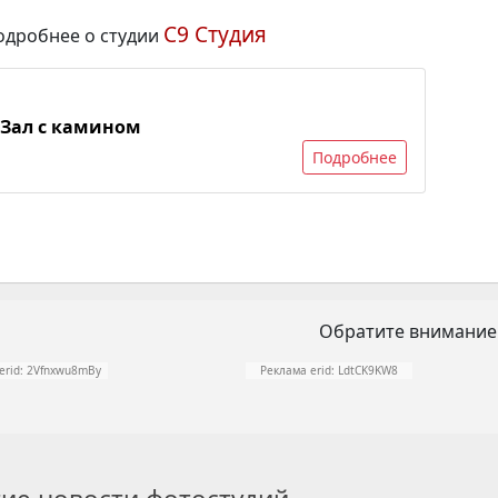
С9 Студия
одробнее о студии
Зал с камином
Подробнее
Обратите внимание
erid: 2Vfnxwu8mBy
Реклама erid: LdtCK9KW8