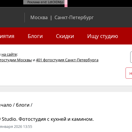
Реклама erid: LdtCKDMjo
Москва
|
Санкт-Петербург
иятия
Блоги
Скидки
Ищу студию
я
на сайте
:
отостудии Москвы
и
401 фотостудия Санкт-Петербурга
ачало
/
блоги
/
 Studio. Фотостудия с кухней и камином.
 января 2026 13:55