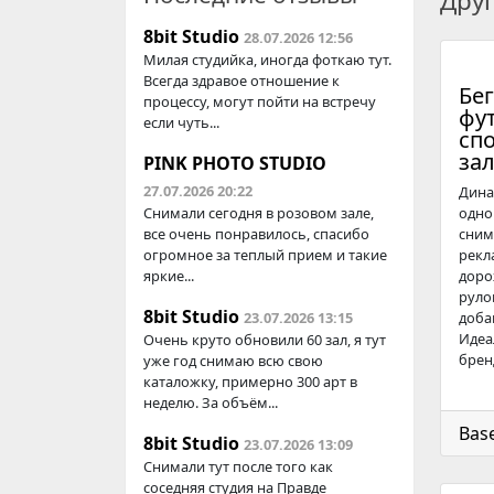
Дру
8bit Studio
28.07.2026 12:56
Милая студийка, иногда фоткаю тут.
Всегда здравое отношение к
Бе
процессу, могут пойти на встречу
фу
если чуть...
сп
зал
PINK PHOTO STUDIO
27.07.2026 20:22
Дина
Снимали сегодня в розовом зале,
одно
все очень понравилось, спасибо
сним
огромное за теплый прием и такие
рекл
яркие...
доро
руло
8bit Studio
23.07.2026 13:15
доба
Идеа
Очень круто обновили 60 зал, я тут
брен
уже год снимаю всю свою
каталожку, примерно 300 арт в
неделю. За объём...
Bas
8bit Studio
23.07.2026 13:09
Снимали тут после того как
соседняя студия на Правде