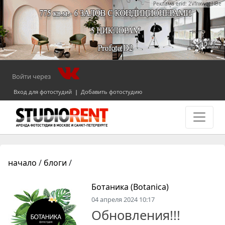
Реклама erid: 2VfnxwqpHBe
Войти через
Вход для фотостудий
|
Добавить фотостудию
начало
/
блоги
/
Ботаника (Botanica)
04 апреля 2024 10:17
Обновления!!!