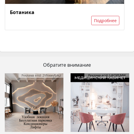
Ботаника
Подробнее
Обратите внимание
Реклама erid: 2VfnxwvfpAU
Реклама erid: LdtCKfUMW