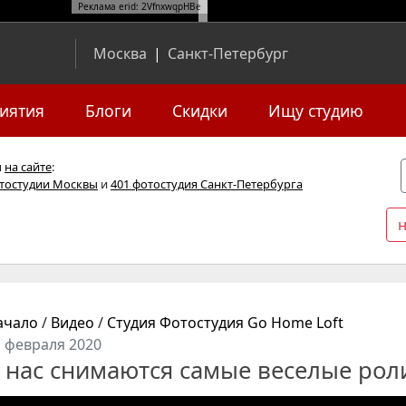
Реклама erid: 2VfnxwqpHBe
Москва
|
Санкт-Петербург
иятия
Блоги
Скидки
Ищу студию
я
на сайте
:
отостудии Москвы
и
401 фотостудия Санкт-Петербурга
ачало
/
Видео
/
Студия Фотостудия Go Home Loft
1 февраля 2020
 нас снимаются самые веселые рол