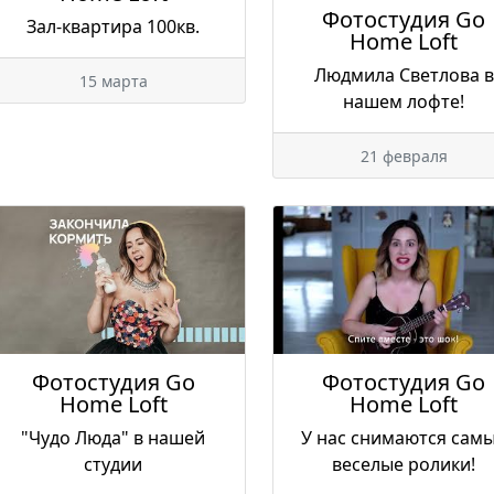
Фотостудия Go
Зал-квартира 100кв.
Home Loft
Людмила Светлова в
15 марта
нашем лофте!
21 февраля
Фотостудия Go
Фотостудия Go
Home Loft
Home Loft
"Чудо Люда" в нашей
У нас снимаются сам
студии
веселые ролики!