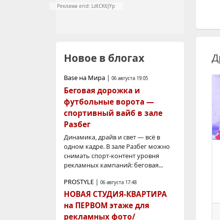
Реклама erid: LdtCK6JYp
Д
Новое в блогах
Base на Мира
|
06 августа 19:05
Беговая дорожка и
футбольные ворота —
спортивный вайб в зале
Разбег
Динамика, драйв и свет — всё в
одном кадре. В зале Разбег можно
снимать спорт-контент уровня
рекламных кампаний: беговая...
PROSTYLE
|
06 августа 17:48
НОВАЯ СТУДИЯ-КВАРТИРА
на ПЕРВОМ этаже для
рекламных фото/