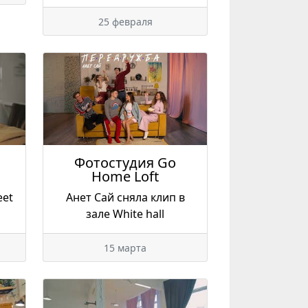
25 февраля
Фотостудия Go
Home Loft
eet
Анет Сай сняла клип в
зале White hall
15 марта