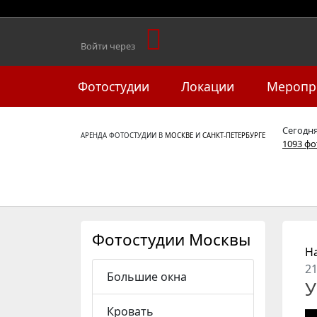
Войти через
Фотостудии
Локации
Меропр
Сегодн
АРЕНДА ФОТОСТУДИИ В
МОСКВЕ
И
САНКТ-ПЕТЕРБУРГЕ
1093 ф
Фотостудии Москвы
Н
2
Большие окна
У
Кровать