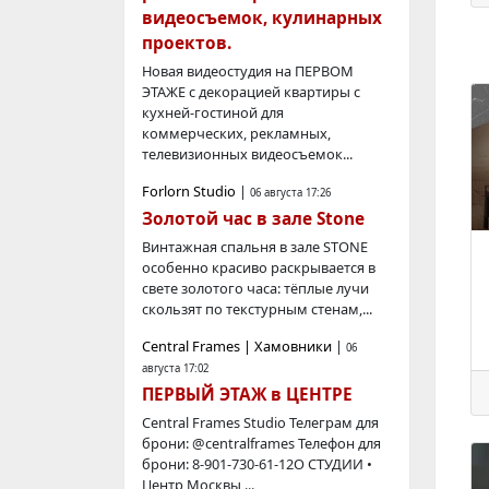
видеосъемок, кулинарных
проектов.
Новая видеостудия на ПЕРВОМ
ЭТАЖЕ с декорацией квартиры с
кухней-гостиной для
коммерческих, рекламных,
телевизионных видеосъемок...
Forlorn Studio
|
06 августа 17:26
Золотой час в зале Stone
Винтажная спальня в зале STONE
особенно красиво раскрывается в
свете золотого часа: тёплые лучи
скользят по текстурным стенам,...
Central Frames | Хамовники
|
06
августа 17:02
ПЕРВЫЙ ЭТАЖ в ЦЕНТРЕ
Central Frames Studio Телегрaм для
брони: @centralframes Телефон для
брони: 8-901-730-61-12О СТУДИИ •
Центр Москвы,...