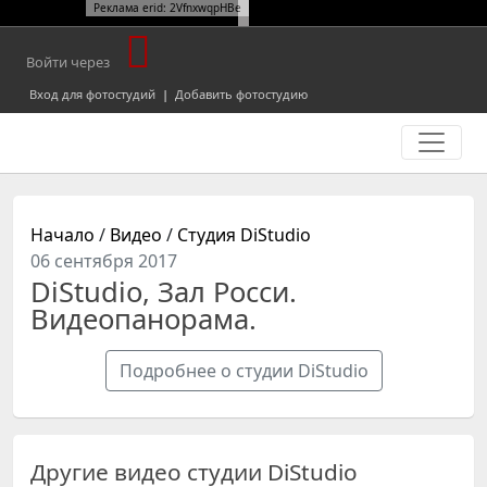
Реклама erid: 2VfnxwqpHBe
Войти через
Вход для фотостудий
|
Добавить фотостудию
Начало
/
Видео
/
Студия DiStudio
06 сентября 2017
DiStudio, Зал Росси.
Видеопанорама.
Подробнее о студии DiStudio
Другие видео студии DiStudio