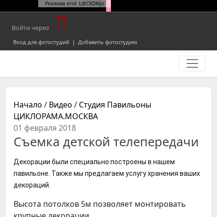
Реклама erid: LdtCKDMjo
Войти через
Вход для фотостудий
|
Добавить фотостудию
Начало
/
Видео
/
Студия Павильоны
ЦИКЛОРАМА.МОСКВА
01 февраля 2018
Съемка детской телепередачи
Декорации были специально построены в нашем 
павильоне. Также мы предлагаем услугу хранения ваших 
декораций.
Высота потолков 5м позволяет монтировать
крупные декорации.