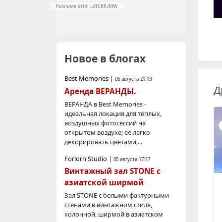
Реклама erid: LdtCKfUMW
Новое в блогах
Best Memories
|
05 августа 21:13
Д
Аренда ВЕРАНДЫ.
ВЕРАНДА в Best Memories -
идеальная локация для тёплых,
воздушных фотосессий на
открытом воздухе; её легко
декорировать цветами,...
Forlorn Studio
|
05 августа 17:17
Винтажный зал STONE с
азиатской ширмой
Зал STONE с белыми фактурными
стенами в винтажном стиле,
колонной, ширмой в азиатском