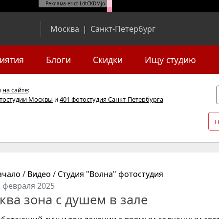
Реклама erid: LdtCKDMjo
Москва
|
Санкт-Петербург
иятия
Блоги
Скидки
Ищу студию
я
на сайте
:
отостудии Москвы
и
401 фотостудия Санкт-Петербурга
ачало
/
Видео
/
Студия "Волна" фотостудия
2 февраля 2025
ква зона с душем в зале