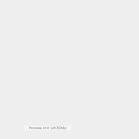
Реклама erid: LdtCKDMjo