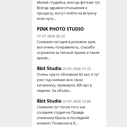
Милая студийка, иногда фоткаю тут.
Всегда здравое отношение к
процессу, могут пойти на встречу
если чуть...
PINK PHOTO STUDIO
27.07.2026 20:22
Снимали сегодня в розовом зале,
все очень понравилось, спасибо
огромное за теплый прием и такие
яркие...
8bit Studio
23.07.2026 13:15
Очень круто обновили 60 зал, я тут
уже год снимаю всю свою
каталожку, примерно 300 арт в
неделю. За объём...
8bit Studio
23.07.2026 13:09
Снимали тут после того как
соседняя студия на Правде
отменила бронь в последний
момент. Позвонил в 8...