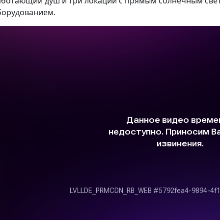
аботающий душ и три локации с прямым солнечным св
борудованием.