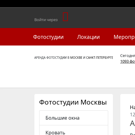
Войти через
Фотостудии
Локации
Меропр
Сегодн
АРЕНДА ФОТОСТУДИИ В
МОСКВЕ
И
САНКТ-ПЕТЕРБУРГЕ
1093 ф
Фотостудии Москвы
Н
1
Большие окна
А
Кровать