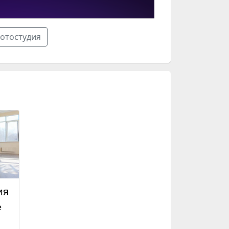
фотостудия
ия
е