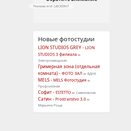
Реклама erid: LdtCKDfmT
Новые фотостудии
LION STUDIOS GREY -
LION
STUDIOS 3 филиала
м.
Электрозаводская
Гримерная зона (отдельная
комната) -
ФОТО ЗАЛ
м. ВДНХ
MELS -
MELS Фотостудия
м.
Профсоюзная
Софит -
ESTETTO
м. Савеловская
Сатин -
Prostranstvo 3.0
м.
Марьина Роща