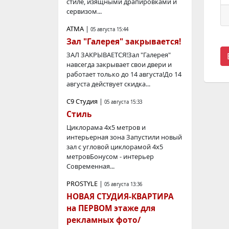
стиле, изящными драпировками и
сервизом...
АТМА
|
05 августа 15:44
Зал "Галерея" закрывается!
ЗАЛ ЗАКРЫВАЕТСЯ!Зал "Галерея"
навсегда закрывает свои двери и
работает только до 14 августа!До 14
августа действует скидка...
С9 Студия
|
05 августа 15:33
Стиль
Циклорама 4х5 метров и
интерьерная зона Запустили новый
зал с угловой циклорамой 4х5
метровБонусом - интерьер
Современная...
PROSTYLE
|
05 августа 13:36
НОВАЯ СТУДИЯ-КВАРТИРА
на ПЕРВОМ этаже для
рекламных фото/