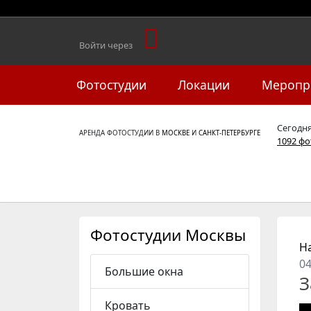
Войти через
Фотостудии
Локации
Меропр
Сегодн
АРЕНДА ФОТОСТУДИИ В
МОСКВЕ
И
САНКТ-ПЕТЕРБУРГЕ
1092 ф
Фотостудии Москвы
Н
04
Большие окна
З
Кровать