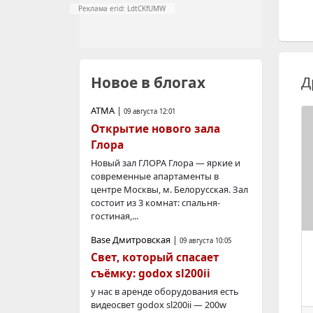
Реклама erid: LdtCKfUMW
Д
Новое в блогах
АТМА
|
09 августа 12:01
Открытие нового зала
Глора
Новый зал ГЛОРА Глора — яркие и
современные апартаменты в
центре Москвы, м. Белорусская. Зал
состоит из 3 комнат: спальня-
гостиная,...
Base Дмитровская
|
09 августа 10:05
Свет, который спасает
съёмку: godox sl200ii
у нас в аренде оборудования есть
видеосвет godox sl200ii — 200w