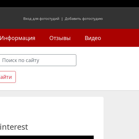
Вход для фотостудий
|
Добавить фотостудию
Информация
Отзывы
Видео
interest