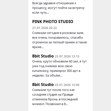
Всегда здравое отношение к
процессу, могут пойти на встречу
если чуть...
PINK PHOTO STUDIO
27.07.2026 20:22
Снимали сегодня в розовом зале,
все очень понравилось, спасибо
огромное за теплый прием и такие
яркие...
8bit Studio
23.07.2026 13:15
Очень круто обновили 60 зал, я тут
уже год снимаю всю свою
каталожку, примерно 300 арт в
неделю. За объём...
8bit Studio
23.07.2026 13:09
Снимали тут после того как
соседняя студия на Правде
отменила бронь в последний
момент. Позвонил в 8...