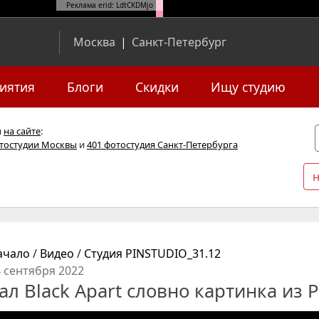
Реклама erid: LdtCKDMjo
Москва
|
Санкт-Петербург
иятия
Блоги
Скидки
Ищу студию
я
на сайте
:
отостудии Москвы
и
401 фотостудия Санкт-Петербурга
ачало
/
Видео
/
Студия PINSTUDIO_31.12
 сентября 2022
ал Black Apart словно картинка из P