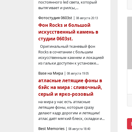
постоянного led света, который
вытягивает и рилсы,...
Фотостудия 0603st
|
08 августа 20:13
Фон Rocks и большой
искусственный камень в
студии 0603st.
Оригинальный тканевый фон
Rocks в сочетании с большим
искусственным камнем и локацией
из гальки доступен к установке...
Base на Мира
|
08 августа 19:05
атласные летящие фоны в
бэйс на мира : сливочный,
серый и ярко-розовый
на мира у нас есть атласные
летящие фоны, которые сразу
делают кадр дорогим и летящим!
атлас даёт мягкий блеск, складки и...
Best Memories
|
08 августа 18:40