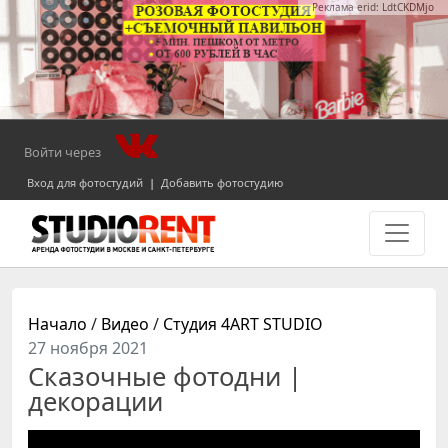
Реклама erid: LdtCKDMjo
Войти через
Вход для фотостудий
|
Добавить фотостудию
Начало
/
Видео
/
Студия 4ART STUDIO
27 ноября 2021
Сказочные фотодни |
декорации