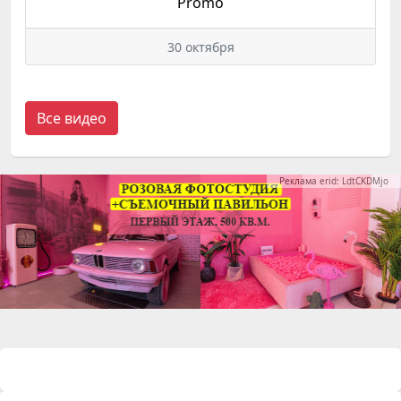
Promo
30 октября
Все видео
Реклама erid: LdtCKDMjo