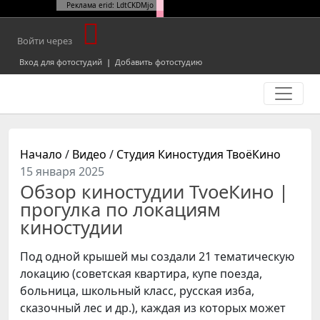
Реклама erid: LdtCKDMjo
Войти через
Вход для фотостудий
|
Добавить фотостудию
Начало
/
Видео
/
Студия Киностудия ТвоёКино
15 января 2025
Обзор киностудии TvoeКино |
прогулка по локациям
киностудии
Под одной крышей мы создали 21 тематическую
локацию (советская квартира, купе поезда,
больница, школьный класс, русская изба,
сказочный лес и др.), каждая из которых может