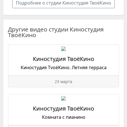
Подробнее о студии Киностудия ТвоёКино
Другие видео студии Киностудия
ТвоёКино
Киностудия ТвоёКино
Киностудия ТvоёКино. Летняя терраса
23 марта
Киностудия ТвоёКино
Комната с пианино