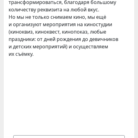
трансформироваться, благодаря большому
количеству реквизита на любой вкус.
Но мы не только снимаем кино, мы ещё
и организуют мероприятия на киностудии
(киноквиз, киноквест, кинопоказ, любые
праздники: от дней рождения до девичников
и детских мероприятий) и осуществляем
их съёмку.